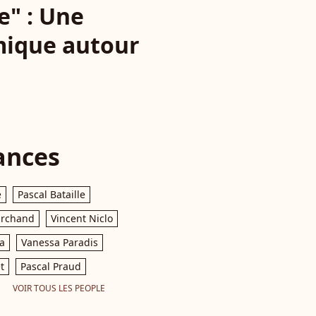
e" : Une
émique autour
ances
e
Pascal Bataille
archand
Vincent Niclo
a
Vanessa Paradis
t
Pascal Praud
VOIR TOUS LES PEOPLE