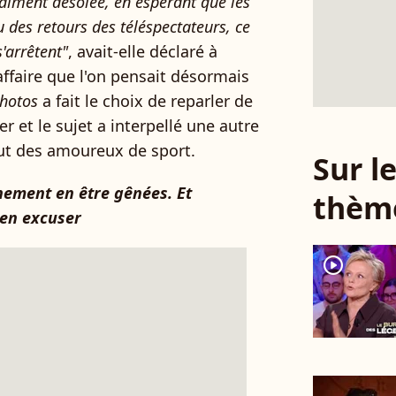
raiment désolée, en espérant que les
 des retours des téléspectateurs, ce
s'arrêtent"
, avait-elle déclaré à
affaire que l'on pensait désormais
hotos
a fait le choix de reparler de
r et le sujet a interpellé une autre
out des amoureux de sport.
Sur 
ement en être gênées. Et
thèm
en excuser
player2