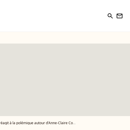
search
newsletter
agit à la polémique autour d'Anne-Claire Coudray