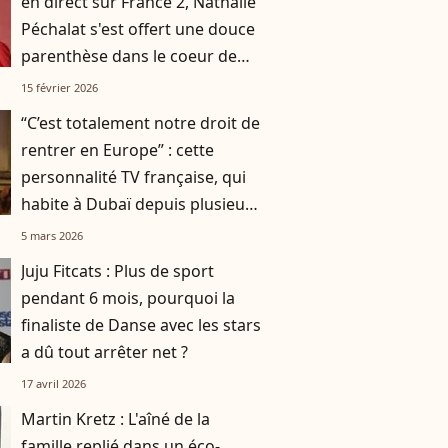
en direct sur France 2, Nathalie
Péchalat s'est offert une douce
parenthèse dans le coeur de
Milan
15 février 2026
“C’est totalement notre droit de
rentrer en Europe” : cette
personnalité TV française, qui
habite à Dubaï depuis plusieurs
années, sort de sa réserve
5 mars 2026
Juju Fitcats : Plus de sport
pendant 6 mois, pourquoi la
finaliste de Danse avec les stars
a dû tout arrêter net ?
17 avril 2026
Martin Kretz : L'aîné de la
famille replié dans un éco-