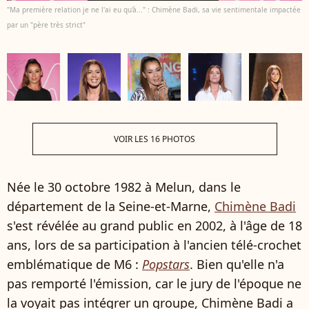
"Ma première relation je ne l'ai eu qu'à..." : Chimène Badi, sa vie sentimentale impactée
par un "père très strict"
VOIR LES 16 PHOTOS
Née le 30 octobre 1982 à Melun, dans le
département de la Seine-et-Marne,
Chimène Badi
s'est révélée au grand public en 2002, à l'âge de 18
ans, lors de sa participation à l'ancien télé-crochet
emblématique de M6 :
Popstars
. Bien qu'elle n'a
pas remporté l'émission, car le jury de l'époque ne
la voyait pas intégrer un groupe, Chimène Badi a