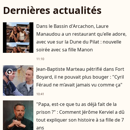
Dernières actualités
Dans le Bassin d'Arcachon, Laure
Manaudou a un restaurant qu'elle adore,
avec vue sur la Dune du Pilat : nouvelle
soirée avec sa fille Manon
11:10
Jean-Baptiste Marteau pétrifié dans Fort
player2
Boyard, il ne pouvait plus bouger : "Cyril
Féraud ne m’avait jamais vu comme ça"
10:41
"Papa, est-ce que tu as déjà fait de la
prison ?" : Comment Jérôme Kerviel a dû
tout expliquer son histoire à sa fille de 7
ans