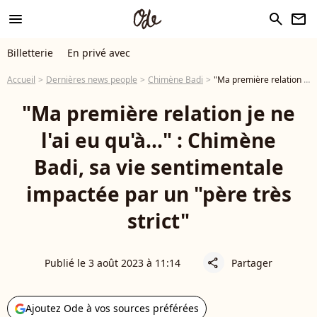
menu
search
newsletter
Billetterie
En privé avec
Accueil
Dernières news people
Chimène Badi
"Ma première relation je ne l'ai eu qu'à..." : Chimène Badi, sa vie sentimentale impactée par un "père très strict"
"Ma première relation je ne
l'ai eu qu'à..." : Chimène
Badi, sa vie sentimentale
impactée par un "père très
strict"
Publié le 3 août 2023 à 11:14
Partager
share
Ajoutez Ode à vos sources préférées