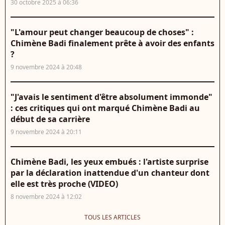
30 octobre 2025 à 06:36
"L'amour peut changer beaucoup de choses" :
Chimène Badi finalement prête à avoir des enfants
?
9 novembre 2024 à 20:48
"J'avais le sentiment d'être absolument immonde"
: ces critiques qui ont marqué Chimène Badi au
début de sa carrière
9 novembre 2024 à 20:11
Chimène Badi, les yeux embués : l'artiste surprise
par la déclaration inattendue d'un chanteur dont
elle est très proche (VIDEO)
8 novembre 2024 à 12:02
TOUS LES ARTICLES