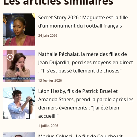
Les articles similaires
Secret Story 2026 : Maguette est la fille
d’un monument du football français
24 juin 2026
Nathalie Péchalat, la mère des filles de
player2
Jean Dujardin, perd ses moyens en direct
: "Il s'est passé tellement de choses"
13 février 2026
Léon Hesby, fils de Patrick Bruel et
player2
Amanda Sthers, prend la parole après les
derniers événements : "J'ai été bien
accueilli"
1 juillet 2026
Marius Colucci : Le fils de Coluche vit