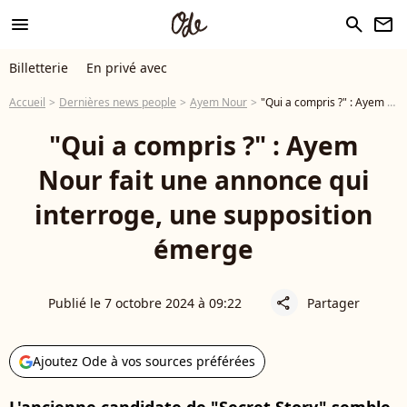
menu
search
newsletter
Billetterie
En privé avec
Accueil
Dernières news people
Ayem Nour
"Qui a compris ?" : Ayem Nour fait une annonce qui interroge, une supposition émerge
"Qui a compris ?" : Ayem
Nour fait une annonce qui
interroge, une supposition
émerge
Publié le 7 octobre 2024 à 09:22
Partager
share
Ajoutez Ode à vos sources préférées