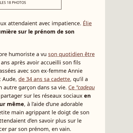
 LES 18 PHOTOS
ux attendaient avec impatience.
Élie
lumière sur le prénom de son
èbre humoriste a vu
son quotidien être
 ans après avoir accueilli son fils
passées avec son ex-femme Annie
ec Aude,
de 34 ans sa cadette
, qu’il a
un autre garçon dans sa vie.
Ce
"cadeau
le partager sur les réseaux sociaux
en
jour même
, à l’aide d’une adorable
etite main agrippant le doigt de son
ttendaient d’en savoir plus sur le
er par son prénom, en vain.