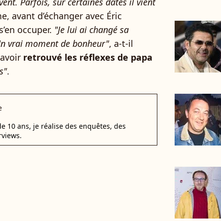
ent. Parfois, sur certaines dates il vient
e, avant d’échanger avec Éric
s’en occuper.
"Je lui ai changé sa
) Un vrai moment de bonheur"
, a-t-il
 avoir
retrouvé les réflexes de papa
s"
.
e
e 10 ans, je réalise des enquêtes, des
rviews.