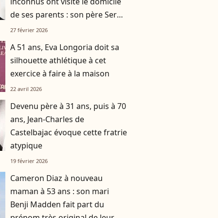
inconnus ont visité le domicile
de ses parents : son père Serge
a été pris à partie
27 février 2026
A 51 ans, Eva Longoria doit sa
silhouette athlétique à cet
exercice à faire à la maison
22 avril 2026
Devenu père à 31 ans, puis à 70
ans, Jean-Charles de
Castelbajac évoque cette fratrie
atypique
19 février 2026
Cameron Diaz à nouveau
maman à 53 ans : son mari
Benji Madden fait part du
prénom très original de leur