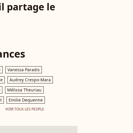
l partage le
ances
e
Vanessa Paradis
le
Audrey Crespo-Mara
o
Mélissa Theuriau
t
Emilie Dequenne
VOIR TOUS LES PEOPLE