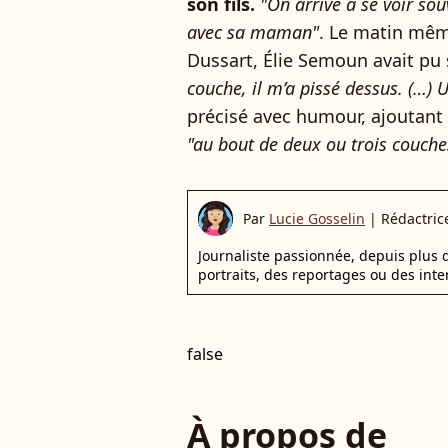
son fils.
"On arrive à se voir souv
avec sa maman"
. Le matin mêm
Dussart, Élie Semoun avait pu 
couche, il m’a pissé dessus. (…
précisé avec humour, ajoutant
"au bout de deux ou trois couche
Par
Lucie Gosselin
|
Rédactric
Journaliste passionnée, depuis plus d
portraits, des reportages ou des inte
false
À propos de