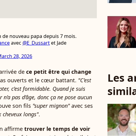
un de nouveau papa depuis 7 mois.
ance
avec
@E_Dussart
et Jade
arch 28, 2026
’arrivée de
ce petit être qui change
Les a
bras ouverts et le cœur battant.
"C’est
simil
epter, c’est formidable. Quand je suis
our n’a pas d’âge, donc ça ne pose aucun
rouve son fils
"super mignon"
avec ses
 cheveux longs"
.
n affirme
trouver le temps de voir