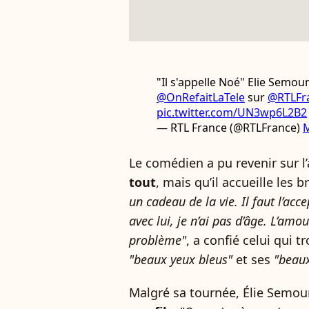
"Il s'appelle Noé" Elie Semo
@OnRefaitLaTele
sur
@RTLFr
pic.twitter.com/UN3wp6L2B2
— RTL France (@RTLFrance)
M
Le comédien a pu revenir sur l
tout
, mais qu’il accueille les 
un cadeau de la vie. Il faut l’acc
avec lui, je n’ai pas d’âge. L’am
problème"
, a confié celui qui t
"beaux yeux bleus"
et ses
"beaux
Malgré sa tournée, Élie Semou