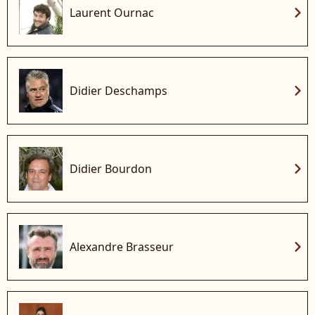
chevron_right
Laurent Ournac
chevron_right
Didier Deschamps
chevron_right
Didier Bourdon
chevron_right
Alexandre Brasseur