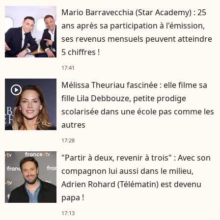
Mario Barravecchia (Star Academy) : 25
ans après sa participation à l'émission,
ses revenus mensuels peuvent atteindre
5 chiffres !
17:41
Mélissa Theuriau fascinée : elle filme sa
player2
fille Lila Debbouze, petite prodige
scolarisée dans une école pas comme les
autres
17:28
"Partir à deux, revenir à trois" : Avec son
compagnon lui aussi dans le milieu,
Adrien Rohard (Télématin) est devenu
papa !
17:13