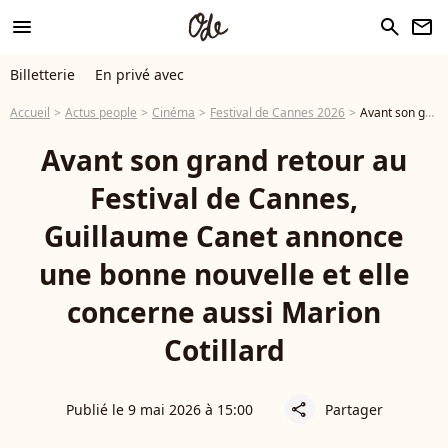
menu
search
newsletter
Billetterie
En privé avec
Accueil
Actus people
Cinéma
Festival de Cannes 2026
Avant son grand retour au Festival de Cannes, Guillaume Canet annonce une bonne nouvelle et elle concerne aussi Marion Cotillard
Avant son grand retour au
Festival de Cannes,
Guillaume Canet annonce
une bonne nouvelle et elle
concerne aussi Marion
Cotillard
Publié le 9 mai 2026 à 15:00
Partager
share