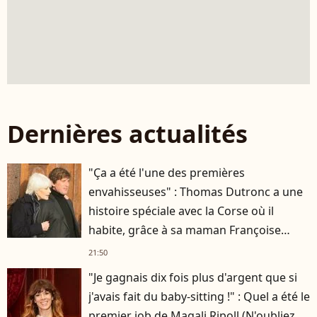
Dernières actualités
"Ça a été l'une des premières
envahisseuses" : Thomas Dutronc a une
histoire spéciale avec la Corse où il
habite, grâce à sa maman Françoise
Hardy
21:50
"Je gagnais dix fois plus d'argent que si
j'avais fait du baby-sitting !" : Quel a été le
premier job de Magali Ripoll (N'oubliez