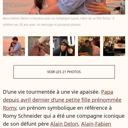
Alain-Fabien Delon si heureux avec sa compagne Laura, mère de sa fille Romy : il
célèbre ses 30 ans avec un message et plusieurs photos
VOIR LES 21 PHOTOS
D'une vie tourmentée à une vie apaisée.
Papa
depuis avril dernier d'une petite fille prénommée
Romy
, un prénom symbolique en référence à
Romy Schneider qui a été une compagne iconique
de son défunt père
Alain Delon
,
Alain-Fabien