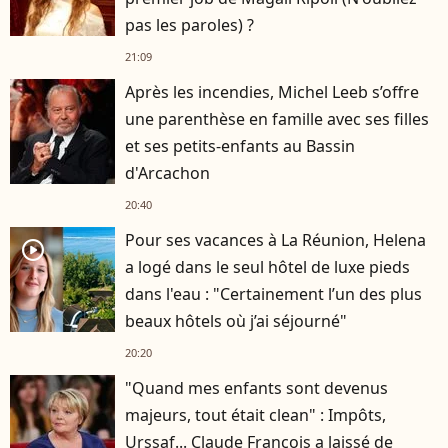
pas les paroles) ?
21:09
Après les incendies, Michel Leeb s’offre
une parenthèse en famille avec ses filles
et ses petits-enfants au Bassin
d'Arcachon
20:40
Pour ses vacances à La Réunion, Helena
player2
a logé dans le seul hôtel de luxe pieds
dans l'eau : "Certainement l’un des plus
beaux hôtels où j’ai séjourné"
20:20
"Quand mes enfants sont devenus
majeurs, tout était clean" : Impôts,
Urssaf... Claude François a laissé de