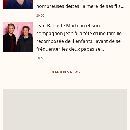
nombreuses dettes, la mère de ses fils
s'est occupée de tout
20:00
Jean-Baptiste Marteau et son
compagnon Jean à la tête d'une famille
recomposée de 4 enfants : avant de se
fréquenter, les deux papas se
connaissaient depuis des années
19:40
DERNIÈRES NEWS