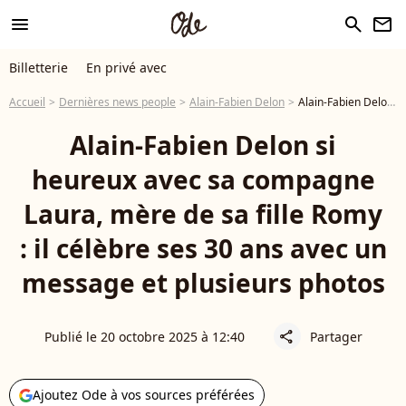
menu
search
newsletter
Billetterie
En privé avec
Accueil
Dernières news people
Alain-Fabien Delon
Alain-Fabien Delon si heureux avec sa compagne Laura, mère de sa fille Romy : il célèbre ses 30 ans avec un message et plusieurs photos
Alain-Fabien Delon si
heureux avec sa compagne
Laura, mère de sa fille Romy
: il célèbre ses 30 ans avec un
message et plusieurs photos
Publié le 20 octobre 2025 à 12:40
Partager
share
Ajoutez Ode à vos sources préférées