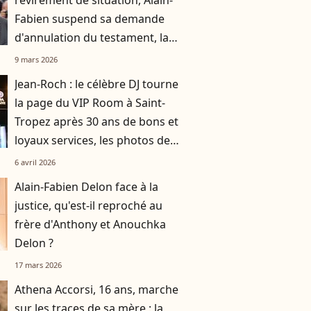
revirement de situation, Alain-
Fabien suspend sa demande
d'annulation du testament, la
raison rendue publique
9 mars 2026
Jean-Roch : le célèbre DJ tourne
la page du VIP Room à Saint-
Tropez après 30 ans de bons et
loyaux services, les photos de
sa soirée de fermeture
6 avril 2026
Alain-Fabien Delon face à la
justice, qu'est-il reproché au
frère d'Anthony et Anouchka
Delon ?
17 mars 2026
Athena Accorsi, 16 ans, marche
sur les traces de sa mère : la