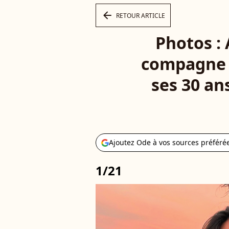
arrow_left
RETOUR ARTICLE
Photos : 
compagne L
ses 30 an
Ajoutez Ode à vos sources préféré
1/21