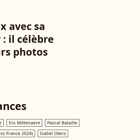
x avec sa
 il célèbre
urs photos
ances
e
Iris Mittenaere
Pascal Bataille
iss France 2024)
Isabel Otero