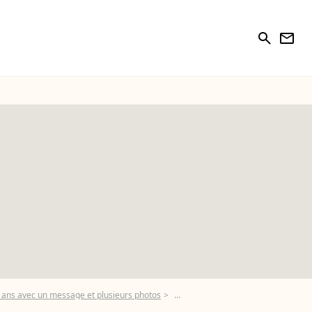
search
newsletter
0 ans avec un message et plusieurs photos
Photos : Alain-Fabien Delon si heur