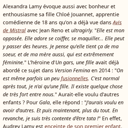
Alexandra Lamy évoque aussi avec bonheur et
enthousiasme sa fille Chloé Jouannet, apprentie
comédienne de 18 ans qu'on a déjà vue dans
Avis
de Mistral
avec Jean Reno et
ultragirly.
"
Elle est mon
opposée. Elle adore se coiffer, se maquiller... Elle peut
y passer des heures. Je pense qu'elle tient ça de ma
soeur, et de ma mère aussi, qui est extrêmement
féminine.
" L'héroïne d'
Un gars, une fille
avait déjà
abordé ce sujet dans
Version Femina
en 2014 : "
On
est même parfois un peu
fusionnelles
. C'est normal
après tout, je n'ai qu'une fille. Il existe quelque chose
de très fort entre nous.
" Aurait-elle voulu d'autres
enfants ? Pour
Gala
, elle répond : "
J'aurais voulu en
avoir d'autres. Et puis maintenant, plus du tout. En
revanche, je suis très contente d'être tata !
" En effet,
Audrey Lamy est
enceinte de son premier enfant
.