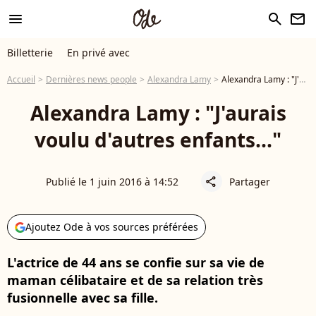
menu
search
newsletter
Billetterie
En privé avec
Accueil
Dernières news people
Alexandra Lamy
Alexandra Lamy : "J'aurais voulu d'autres enfants..."
Alexandra Lamy : "J'aurais
voulu d'autres enfants..."
Publié le 1 juin 2016 à 14:52
Partager
share
Ajoutez Ode à vos sources préférées
L'actrice de 44 ans se confie sur sa vie de
maman célibataire et de sa relation très
fusionnelle avec sa fille.