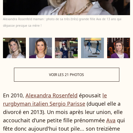
Alexandra Rosenfeld maman : photo de sa très (très) grande fille Ava de 13 ans qui
dépasse presque sa mère !
VOIR LES 21 PHOTOS
En 2010,
Alexandra Rosenfeld
épousait
le
rurgbyman italien Sergio Parisse
(duquel elle a
divorcé en 2013). Un mois après leur union, elle
accouchait d'une petite fille prénommée
Ava
qui
fête donc aujourd'hui tout pile... son treizième