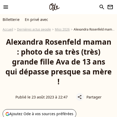
menu
search
newsletter
Billetterie
En privé avec
Accueil
Dernières actus people
Miss 2026
Alexandra Rosenfeld maman : photo de sa très (très) grande fille Ava de 13 ans qui dépasse presque sa mère !
Alexandra Rosenfeld maman
: photo de sa très (très)
grande fille Ava de 13 ans
qui dépasse presque sa mère
!
Publié le 23 août 2023 à 22:47
Partager
share
Ajoutez Ode à vos sources préférées