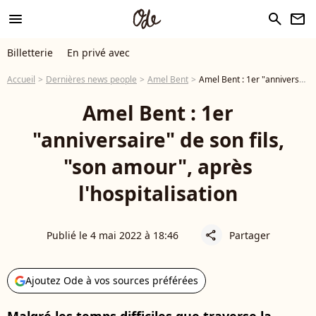
menu
search
newsletter
Billetterie
En privé avec
Accueil
Dernières news people
Amel Bent
Amel Bent : 1er "anniversaire" de son fils, "son amour", après l'hospitalisation
Amel Bent : 1er
"anniversaire" de son fils,
"son amour", après
l'hospitalisation
Publié le 4 mai 2022 à 18:46
Partager
share
Ajoutez Ode à vos sources préférées