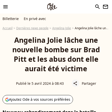
menu
search
newsletter
Billetterie
En privé avec
Accueil
Dernières news people
Angelina Jolie
Angelina Jolie lâche une nouvelle bombe sur Brad Pitt et les abus dont elle aurait été victime
Angelina Jolie lâche une
nouvelle bombe sur Brad
Pitt et les abus dont elle
aurait été victime
Publié le 5 avril 2024 à 08:43
Partager
share
Ajoutez Ode à vos sources préférées