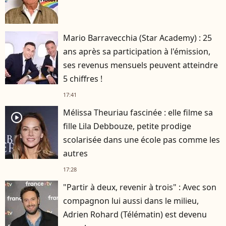
Mario Barravecchia (Star Academy) : 25
ans après sa participation à l'émission,
ses revenus mensuels peuvent atteindre
5 chiffres !
17:41
Mélissa Theuriau fascinée : elle filme sa
player2
fille Lila Debbouze, petite prodige
scolarisée dans une école pas comme les
autres
17:28
"Partir à deux, revenir à trois" : Avec son
compagnon lui aussi dans le milieu,
Adrien Rohard (Télématin) est devenu