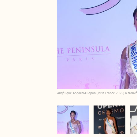
Angélique Angarni-Filopon (Miss France 2025) a trou