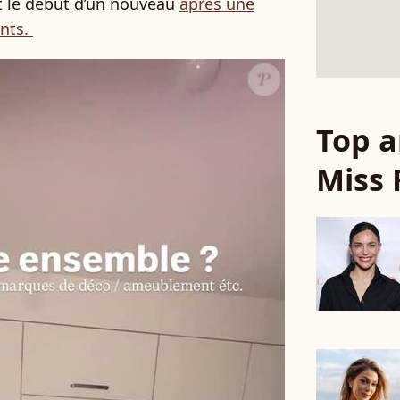
 et le début d’un nouveau
après une
nts.
Top a
Miss 