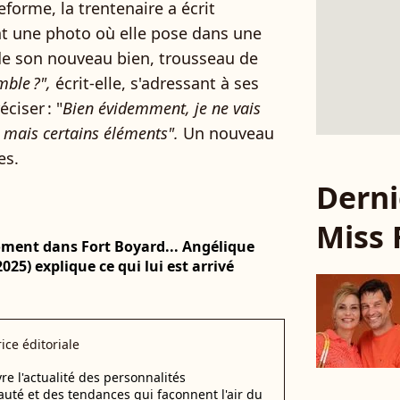
eforme, la trentenaire a écrit
nt une photo où elle pose dans une
 de son nouveau bien, trousseau de
mble ?",
écrit‑elle, s'adressant à ses
ciser : "
Bien évidemment, je ne vais
, mais certains éléments".
Un nouveau
es.
Derni
Miss 
moment dans Fort Boyard... Angélique
25) explique ce qui lui est arrivé
ice éditoriale
uvre l'actualité des personnalités
auté et des tendances qui façonnent l'air du