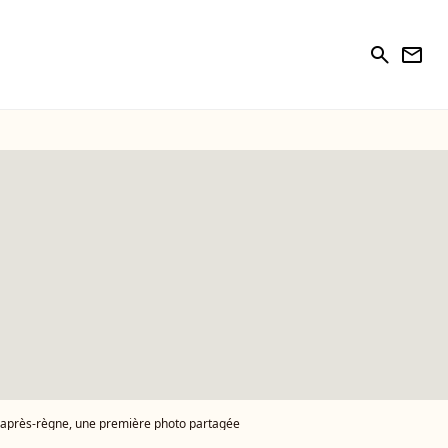
search
newsletter
d'après-règne, une première photo partagée