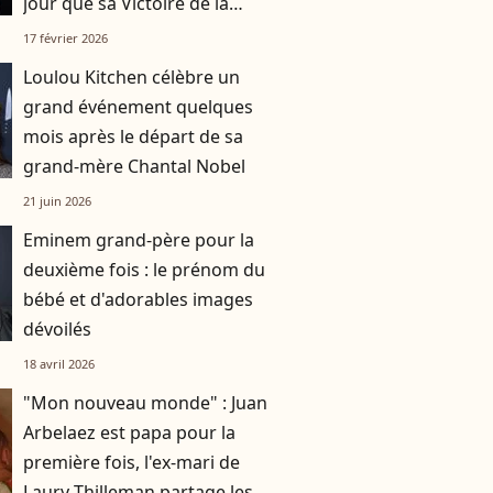
jour que sa Victoire de la
musique
17 février 2026
Loulou Kitchen célèbre un
grand événement quelques
mois après le départ de sa
grand-mère Chantal Nobel
21 juin 2026
Eminem grand-père pour la
deuxième fois : le prénom du
bébé et d'adorables images
dévoilés
18 avril 2026
"Mon nouveau monde" : Juan
Arbelaez est papa pour la
première fois, l'ex-mari de
Laury Thilleman partage les