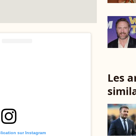
Les a
simil
blication sur Instagram