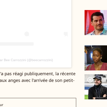
ar Bee Carrozzini (@beecarrozzini)
'a pas réagi publiquement, la récente
player2
aux anges avec l'arrivée de son petit-
ur