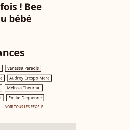
ois ! Bee
du bébé
ances
e
Vanessa Paradis
le
Audrey Crespo-Mara
o
Mélissa Theuriau
t
Emilie Dequenne
VOIR TOUS LES PEOPLE