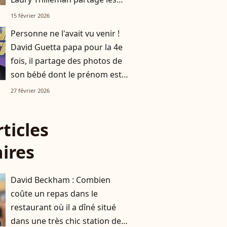
premières photos avec son
15 février 2026
bébé
Personne ne l'avait vu venir !
David Guetta papa pour la 4e
fois, il partage des photos de
son bébé dont le prénom est
désormais connu
27 février 2026
rticles
aires
David Beckham : Combien
coûte un repas dans le
restaurant où il a dîné situé
dans une très chic station de