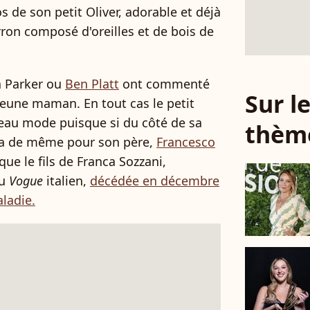
 de son petit Oliver, adorable et déjà
ron composé d'oreilles et de bois de
a Parker ou
Ben Platt
ont commenté
Sur 
a jeune maman. En tout cas le petit
iveau mode puisque si du côté de sa
thèm
 va de même pour son père,
Francesco
e que le fils de Franca Sozzani,
du
Vogue
italien,
décédée en décembre
ladie.