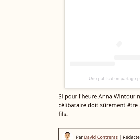
Une publication partage p
Si pour l'heure Anna Wintour n
célibataire doit sûrement être 
fils.
Par
David Contreras
|
Rédacte