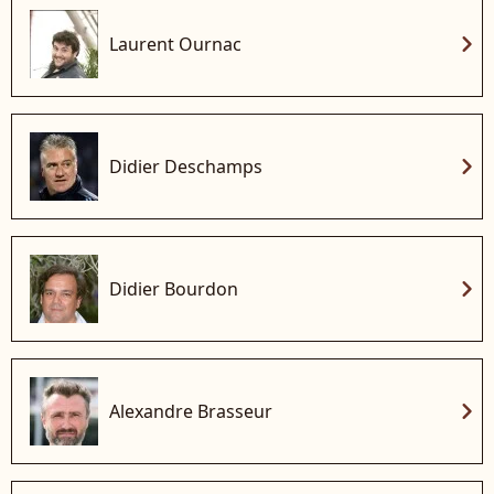
chevron_right
Laurent Ournac
chevron_right
Didier Deschamps
chevron_right
Didier Bourdon
chevron_right
Alexandre Brasseur