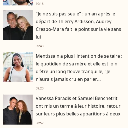
10:16
"Je ne suis pas seule" : un an après le
départ de Thierry Ardisson, Audrey
Crespo-Mara fait le point sur la vie sans
lui
09:48
Mentissa n'a plus l'intention de se taire :
le quotidien de sa mère et elle est loin
d'être un long fleuve tranquille, "Je
n'aurais jamais cru en parler
publiquement"
09:20
Vanessa Paradis et Samuel Benchetrit
ont mis un terme à leur histoire, retour
sur leurs plus belles apparitions à deux
08:52