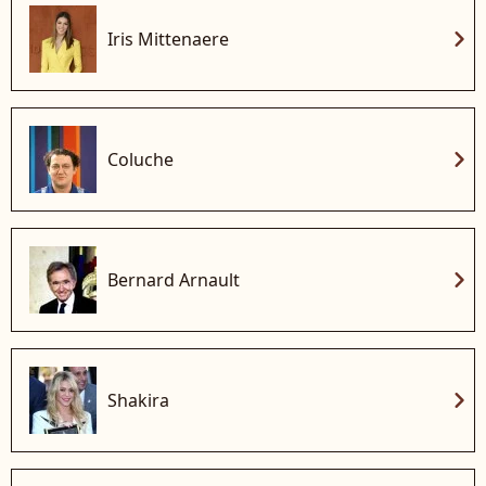
chevron_right
Iris Mittenaere
chevron_right
Coluche
chevron_right
Bernard Arnault
chevron_right
Shakira