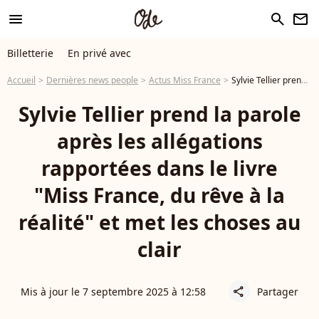
menu
search
newsletter
Billetterie
En privé avec
Accueil
Dernières news people
Actus Miss France
Sylvie Tellier prend la parole après les allégations rapportées dans le livre "Miss France, du rêve à la réalité" et met les choses au clair
Sylvie Tellier prend la parole
après les allégations
rapportées dans le livre
"Miss France, du rêve à la
réalité" et met les choses au
clair
Mis à jour le 7 septembre 2025 à 12:58
Partager
share