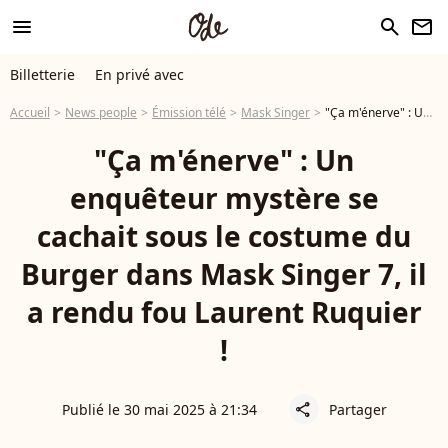
menu
search
newsletter
Billetterie
En privé avec
Accueil
News people
Émission télé
Mask Singer
"Ça m'énerve" : Un enquêteur mystère se cachait sous le costume du Burger dans Mask Singer 7, il a rendu fou Laurent Ruquier !
"Ça m'énerve" : Un
enquêteur mystère se
cachait sous le costume du
Burger dans Mask Singer 7, il
a rendu fou Laurent Ruquier
!
Publié le 30 mai 2025 à 21:34
Partager
share