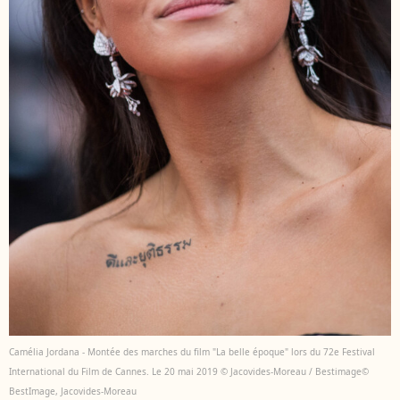
Camélia Jordana - Montée des marches du film "La belle époque" lors du 72e Festival
International du Film de Cannes. Le 20 mai 2019 © Jacovides-Moreau / Bestimage©
BestImage, Jacovides-Moreau