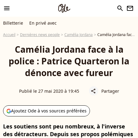
menu
search
newsletter
Billetterie
En privé avec
Accueil
Dernières news people
Camélia Jordana
Camélia Jordana face à la police : Patrice Quarteron la dénonce avec fureur
Camélia Jordana face à la
police : Patrice Quarteron la
dénonce avec fureur
Publié le 27 mai 2020 à 19:45
Partager
share
Ajoutez Ode à vos sources préférées
Les soutiens sont peu nombreux, à l'inverse
des détracteurs. Depuis ses propos polémiques