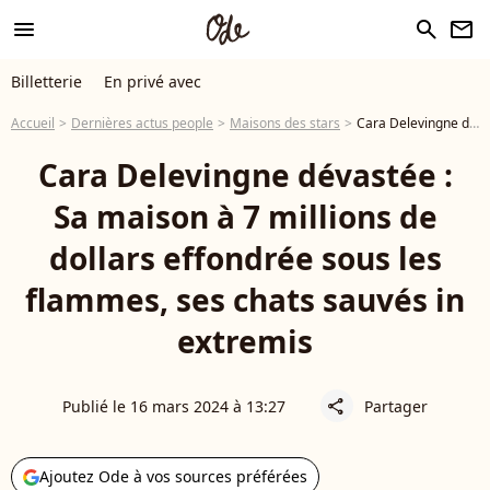
menu
search
newsletter
Billetterie
En privé avec
Accueil
Dernières actus people
Maisons des stars
Cara Delevingne dévastée : Sa maison à 7 millions de dollars effondrée sous les flammes, ses chats sauvés in extremis
Cara Delevingne dévastée :
Sa maison à 7 millions de
dollars effondrée sous les
flammes, ses chats sauvés in
extremis
Publié le 16 mars 2024 à 13:27
Partager
share
Ajoutez Ode à vos sources préférées