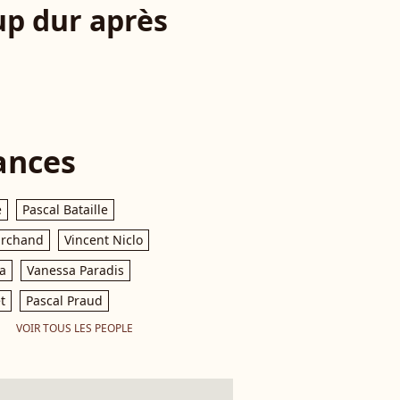
up dur après
ances
e
Pascal Bataille
archand
Vincent Niclo
a
Vanessa Paradis
t
Pascal Praud
VOIR TOUS LES PEOPLE