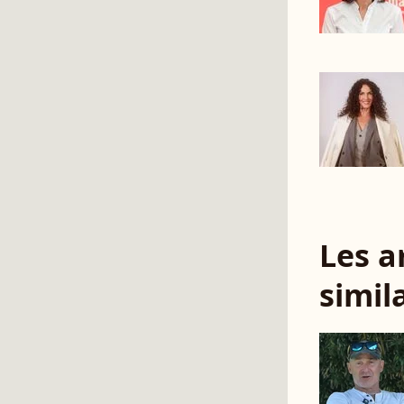
Les a
simil