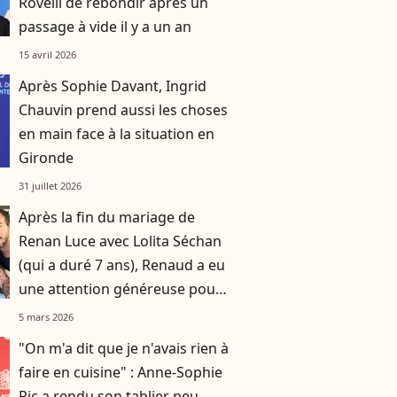
Rovelli de rebondir après un
passage à vide il y a un an
15 avril 2026
Après Sophie Davant, Ingrid
Chauvin prend aussi les choses
en main face à la situation en
Gironde
31 juillet 2026
Après la fin du mariage de
Renan Luce avec Lolita Séchan
(qui a duré 7 ans), Renaud a eu
une attention généreuse pour
sa fille
5 mars 2026
"On m'a dit que je n'avais rien à
faire en cuisine" : Anne-Sophie
Pic a rendu son tablier peu