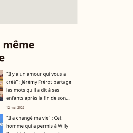
le même
e
"Il y a un amour qui vous a
créé" : Jérémy Frérot partage
les mots qu'il a dit à ses
enfants après la fin de son
histoire avec leur mère Laure
12 mai 2026
Manaudou
"Il a changé ma vie" : Cet
homme qui a permis à Willy