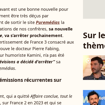
Davant est une bonne nouvelle pour
ement être très déçus par
t de sortir le site
Puremédias
la
ations de nos confrères,
sa nouvelle
Sur 
e
, va s’arrêter prochainement
.
ivertissement de France 3 consacré aux
thèm
ouve le docteur Pierre Fabing,
teur humoriste Kamini, n’a pas été
player2
évisions a décidé d'arrêter”
sa
emédias
.
'émissions récurrentes sur
t, qui a quitté
Affaire conclue, tout le
, sur France 2 en 2023 et qui se