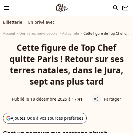
menu
search
newsletter
Billetterie
En privé avec
Accueil
Dernières news people
Actus Télé
Cette figure de Top Chef quitte Paris ! Retour sur ses terres natales, dans le Jura, sept ans plus tard
Cette figure de Top Chef
quitte Paris ! Retour sur ses
terres natales, dans le Jura,
sept ans plus tard
Publié le 18 décembre 2025 à 17:41
Partager
share
Ajoutez Ode à vos sources préférées