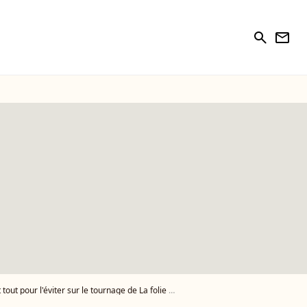
search
newsletter
 l'éviter sur le tournage de La folie des grandeurs