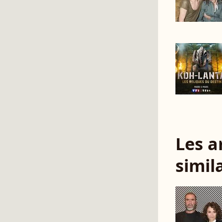
Les a
simil