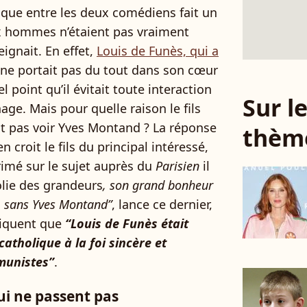
mique entre les deux comédiens fait un
ux hommes n’étaient pas vraiment
ignait. En effet,
Louis de Funès, qui a
 ne portait pas du tout dans son cœur
el point qu’il évitait toute interaction
Sur 
age. Mais pour quelle raison le fils
t pas voir Yves Montand ? La réponse
thèm
en croit le fils du principal intéressé,
rimé sur le sujet auprès du
Parisien
il
olie des grandeurs
, son grand bonheur
… sans Yves Montand”
, lance ce dernier,
liquent que
“Louis de Funès était
catholique à la foi sincère et
mmunistes”
.
ui ne passent pas