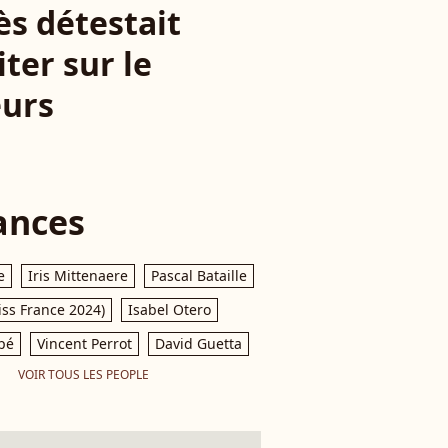
ès détestait
ter sur le
eurs
ances
e
Iris Mittenaere
Pascal Bataille
iss France 2024)
Isabel Otero
pé
Vincent Perrot
David Guetta
VOIR TOUS LES PEOPLE