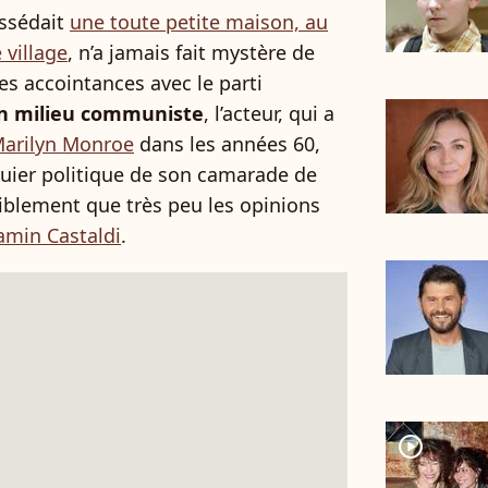
ossédait
une toute petite maison, au
 village
, n’a jamais fait mystère de
es accointances avec le parti
un milieu communiste
, l’acteur, qui a
arilyn Monroe
dans les années 60,
iquier politique de son camarade de
siblement que très peu les opinions
amin Castaldi
.
player2