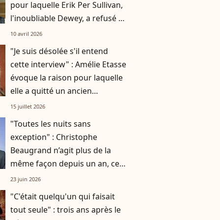
pour laquelle Erik Per Sullivan,
l'inoubliable Dewey, a refusé de
revenir
10 avril 2026
"Je suis désolée s'il entend
cette interview" : Amélie Etasse
évoque la raison pour laquelle
elle a quitté un ancien
compagnon
15 juillet 2026
"Toutes les nuits sans
exception" : Christophe
Beaugrand n’agit plus de la
même façon depuis un an, cet
événement a tout changé
23 juin 2026
"C'était quelqu'un qui faisait
tout seule" : trois ans après le