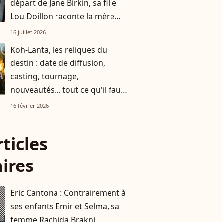
départ de Jane Birkin, sa fille
Lou Doillon raconte la mère
derrière l’icône
16 juillet 2026
Koh-Lanta, les reliques du
destin : date de diffusion,
casting, tournage,
nouveautés... tout ce qu'il faut
savoir sur cette saison !
16 février 2026
rticles
aires
Eric Cantona : Contrairement à
ses enfants Emir et Selma, sa
femme Rachida Brakni