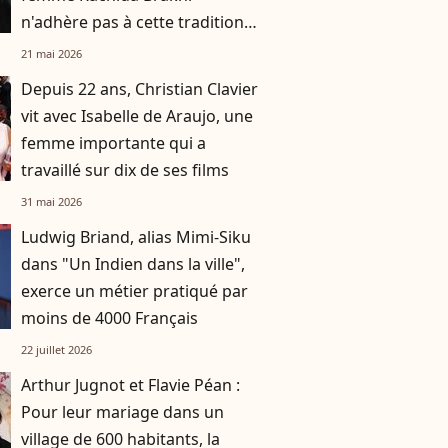
n'adhère pas à cette tradition
familiale, "je tente de lui faire
21 mai 2026
changer d'avis"
Depuis 22 ans, Christian Clavier
vit avec Isabelle de Araujo, une
femme importante qui a
travaillé sur dix de ses films
31 mai 2026
Ludwig Briand, alias Mimi-Siku
dans "Un Indien dans la ville",
exerce un métier pratiqué par
moins de 4000 Français
22 juillet 2026
Arthur Jugnot et Flavie Péan :
Pour leur mariage dans un
village de 600 habitants, la