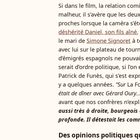
Si dans le film, la relation co
malheur, il s’avère que les de
proches lorsque la caméra s’éte
déshérité Daniel, son fils aîné
,
le mari de
Simone Signoret
à t
avec lui sur le plateau de tourn
d’émigrés espagnols ne pouvai
serait d’ordre politique, si l’on 
Patrick de Funès, qui s’est exp
y a quelques années.
“Sur
La F
était de dîner avec Gérard Oury
avant que nos confrères n’exp
aussi très à droite, bourgeois 
profonde. Il détestait les co
Des opinions politiques q