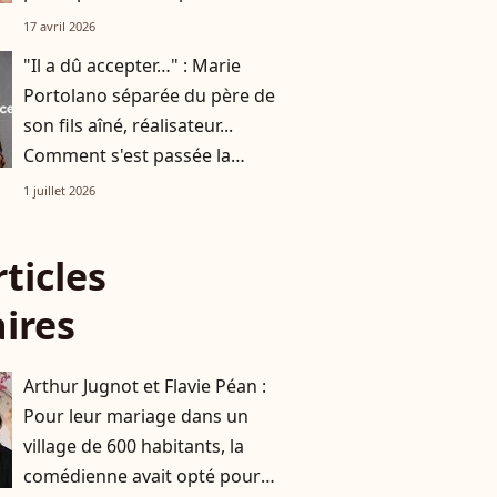
leurs jumeaux de 8 ans
17 avril 2026
"Il a dû accepter…" : Marie
Portolano séparée du père de
son fils aîné, réalisateur...
Comment s'est passée la
rencontre avec son mari
1 juillet 2026
Grégoire Ludig ?
rticles
aires
Arthur Jugnot et Flavie Péan :
Pour leur mariage dans un
village de 600 habitants, la
comédienne avait opté pour