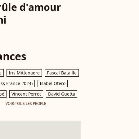
rûle d'amour
mi
ances
e
Iris Mittenaere
Pascal Bataille
iss France 2024)
Isabel Otero
pé
Vincent Perrot
David Guetta
VOIR TOUS LES PEOPLE