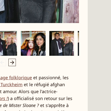
rrow_left
arrow_right
age folklorique
et passionné, les
e Turckheim
et le réfugié afghan
 amour. Alors que l'actrice-
rs !
) a officialisé son retour sur les
e de Mister Sloane ?
et s'apprête à