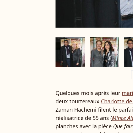
a
Quelques mois après leur
mari
deux tourtereaux
Charlotte d
Zaman Hachemi filent le parfait
réalisatrice de 55 ans (
Mince Alo
planches avec la pièce
Que fair