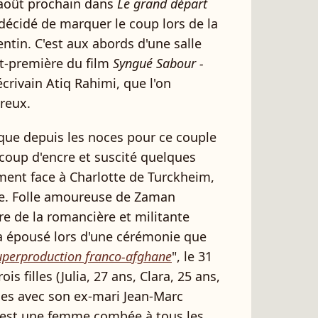
 août prochain dans
Le grand départ
a décidé de marquer le coup lors de la
ntin. C'est aux abords d'une salle
nt-première du film
Syngué Sabour -
'écrivain Atiq Rahimi, que l'on
reux.
que depuis les noces pour ce couple
ucoup d'encre et suscité quelques
ent face à Charlotte de Turckheim,
se. Folle amoureuse de Zaman
re de la romancière et militante
a épousé lors d'une cérémonie que
uperproduction franco-afghane
", le 31
s filles (Julia, 27 ans, Clara, 25 ans,
eues avec son ex-mari Jean-Marc
 est une femme combée à tous les