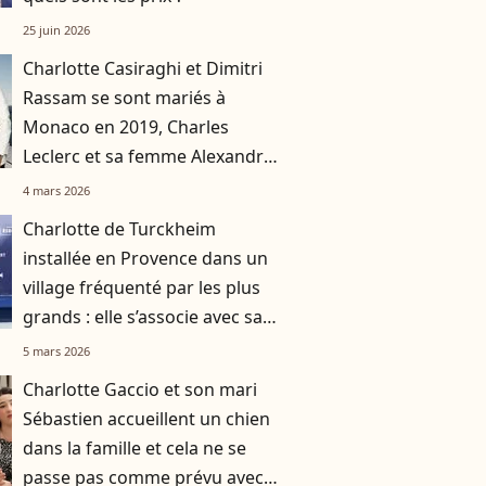
25 juin 2026
Charlotte Casiraghi et Dimitri
Rassam se sont mariés à
Monaco en 2019, Charles
Leclerc et sa femme Alexandra
ont choisi le même lieu
4 mars 2026
immaculé splendide
Charlotte de Turckheim
installée en Provence dans un
village fréquenté par les plus
grands : elle s’associe avec sa
fille Julia Piaton sur un projet
5 mars 2026
unique
Charlotte Gaccio et son mari
Sébastien accueillent un chien
dans la famille et cela ne se
passe pas comme prévu avec