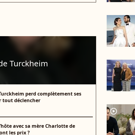
 de Turckheim
de Turckheim perd complètement ses
r tout déclencher
player2
’hôte avec sa mère Charlotte de
nt les prix ?