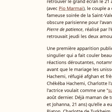
retrouver le grand écran le 21
(avec
Pio Marmaï
), le couple 
fameuse soirée de la Saint-Vale
obscure parisienne pour l'ava
Pierre de patience
, réalisé par l
retrouvait jeudi les deux amou
Une première apparition publi
singulier qui a fait couler bea
réactions déroutantes, notamm
avant que le mariage les unis
Hachemi, réfugié afghan et frè
Chékéba Hachemi, Charlotte l'
l'actrice voulait comme une "
s
août dernier. Déjà maman de troi
et Johanna, 21 ans) qu'elle a 
Piaton, Charlotte de Turkheim