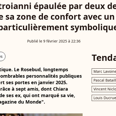
roianni épaulée par deux de 
e sa zone de confort avec un
particulièrement symboliqu
Publié le 9 février 2025 à 22:36
Tend
es
tique. Le Rosebud, longtemps
Marc Lavoin
ombrables personnalités publiques
Pascal Batail
rt ses portes en janvier 2025.
grâce à sept amis, dont Chiara
Vincent Nicl
de ses ex, qui ont marqué sa vie,
Louis Ducrue
agazine du Monde".