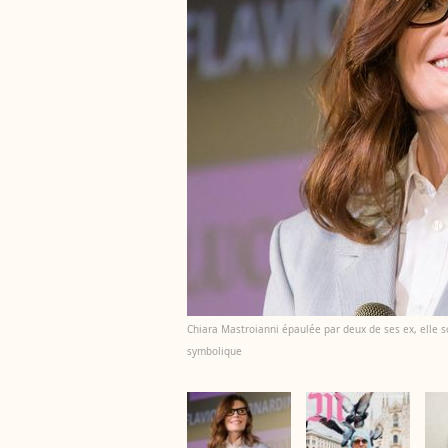
Chiara Mastroianni épaulée par deux de ses ex, elle s
symbolique