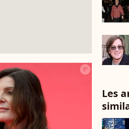
Les a
simil