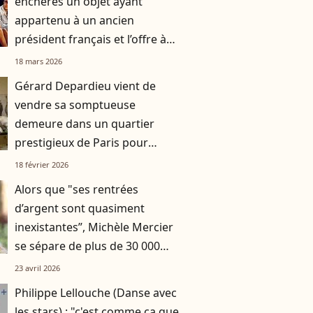
enchères un objet ayant
appartenu à un ancien
président français et l’offre à
Marina Foïs
18 mars 2026
Gérard Depardieu vient de
vendre sa somptueuse
demeure dans un quartier
prestigieux de Paris pour
plusieurs millions d’euros, avec
18 février 2026
piscine intérieure et cuisine
Alors que "ses rentrées
professionnelle
d’argent sont quasiment
inexistantes”, Michèle Mercier
se sépare de plus de 30 000
euros de précieux souvenirs
23 avril 2026
Philippe Lellouche (Danse avec
les stars) : "c'est comme ça que