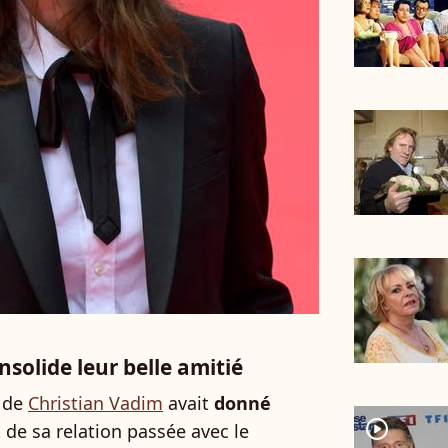
nsolide leur belle amitié
r de
Christian Vadim
avait
donné
player2
t de sa relation passée avec le