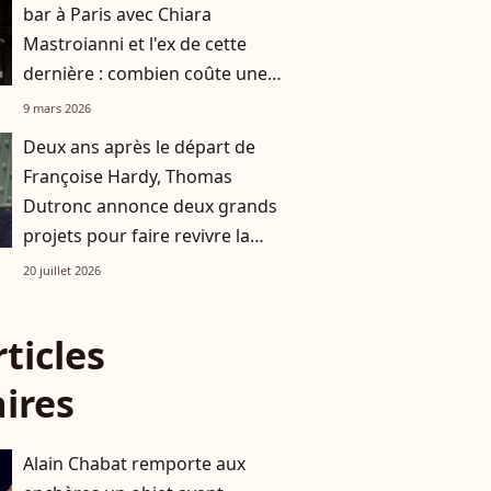
bar à Paris avec Chiara
Mastroianni et l'ex de cette
dernière : combien coûte une
soirée dans cet établissement ?
9 mars 2026
Deux ans après le départ de
Françoise Hardy, Thomas
Dutronc annonce deux grands
projets pour faire revivre la
mémoire de sa mère
20 juillet 2026
rticles
aires
Alain Chabat remporte aux