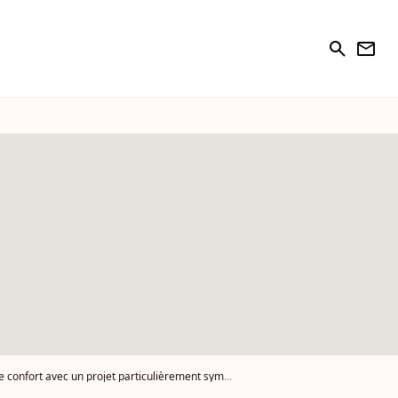
search
newsletter
nfort avec un projet particulièrement symbolique