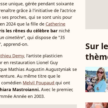
resse unique, gérée pendant soixante
naître grâce à l'initiative de l'actrice
e ses proches, qui se sont unis pour
 en 2024 que la fille de
Catherine
ris les rênes du célèbre bar
niché
un cimetière
", qui dispose de "
35
Sur 
", apprend-on.
thèm
thieu Demy
, l'artiste plasticien
ur en restauration Lionel Guy
tique Mathias Augustin Augustyniak se
aventure. Au même titre que le
e comédien
Melvil Poupaud
qui ont
Chiara Mastroianni.
Avec le premier,
nommée Année en 2003.