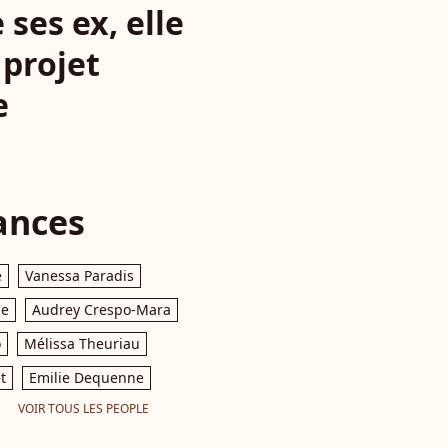
ses ex, elle
 projet
e
ances
e
Vanessa Paradis
le
Audrey Crespo-Mara
o
Mélissa Theuriau
t
Emilie Dequenne
VOIR TOUS LES PEOPLE