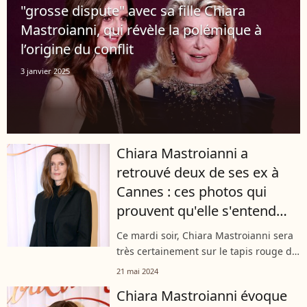
"grosse dispute" avec sa fille Chiara
Mastroianni, qui révèle la polémique à
l’origine du conflit
3 janvier 2025
Chiara Mastroianni a
retrouvé deux de ses ex à
Cannes : ces photos qui
prouvent qu'elle s'entend
bien avec eux
Ce mardi soir, Chiara Mastroianni sera
très certainement sur le tapis rouge du
Festival de Cannes, pour la projection
21 mai 2024
de "Marcello Mio". Un film dans lequel
Chiara Mastroianni évoque
elle brille à l'écran,...