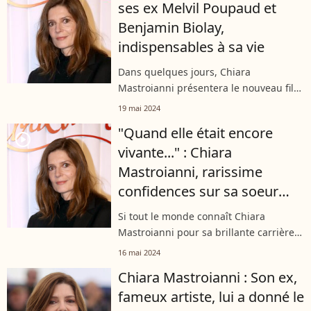
ses ex Melvil Poupaud et
Benjamin Biolay,
indispensables à sa vie
Dans quelques jours, Chiara
Mastroianni présentera le nouveau film
"Marcello Mio" rendant hommage à
19 mai 2024
son père - mort en 1996 - dans lequel
"Quand elle était encore
elle apparaît aux côtés de sa maman
player2
vivante..." : Chiara
Catherine...
Mastroianni, rarissime
confidences sur sa soeur
regrettée Barbara qui lui
Si tout le monde connaît Chiara
manque tant
Mastroianni pour sa brillante carrière,
il est également plutôt difficile de
16 mai 2024
passer à côté de sa famille célèbre : sa
Chiara Mastroianni : Son ex,
mère, Catherine Deneuve, son père,...
fameux artiste, lui a donné le