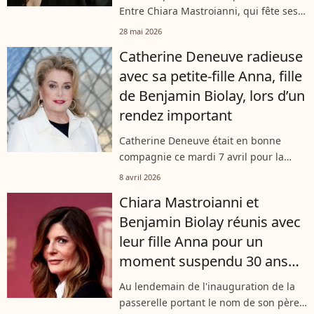
Entre Chiara Mastroianni, qui fête ses
54 ans aujourd'hui, et Melvil Poupaud,
28 mai 2026
53 ans, l'histoire dure depuis des
Catherine Deneuve radieuse
décennies et une rencontre sur...
avec sa petite-fille Anna, fille
de Benjamin Biolay, lors d’un
rendez important
Catherine Deneuve était en bonne
compagnie ce mardi 7 avril pour la
première édition du Prix Antoine
8 avril 2026
Fouque. Le rendez-vous était donné à
Chiara Mastroianni et
Paris et, pour cette soirée spéciale,
Benjamin Biolay réunis avec
l’actrice...
leur fille Anna pour un
moment suspendu 30 ans
après le départ d'un
Au lendemain de l'inauguration de la
membre du clan
passerelle portant le nom de son père