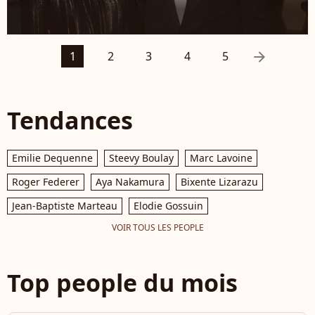
arrow_right
1
2
3
4
5
Tendances
Emilie Dequenne
Steevy Boulay
Marc Lavoine
Roger Federer
Aya Nakamura
Bixente Lizarazu
Jean-Baptiste Marteau
Elodie Gossuin
VOIR TOUS LES PEOPLE
Top people du mois