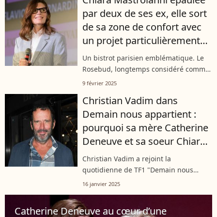
petit-fils de Marcello Mastroianni...
par deux de ses ex, elle sort
de sa zone de confort avec
un projet particulièrement
symbolique
Un bistrot parisien emblématique. Le
Rosebud, longtemps considéré comme
le QG d'innombrables personnalités
9 février 2025
publiques depuis les années 60, a
Christian Vadim dans
rouvert ses portes en janvier 2025.
Demain nous appartient :
L'établissement...
pourquoi sa mère Catherine
Deneuve et sa soeur Chiara
Mastroianni ne le regardent
Christian Vadim a rejoint la
pas ?
quotidienne de TF1 "Demain nous
appartient" depuis bientôt deux ans.
16 janvier 2025
Un choix de carrière éloigné de celui de
sa mère Catherine Deneuve et sa sœur
Catherine Deneuve au cœur d’une
Chiara...