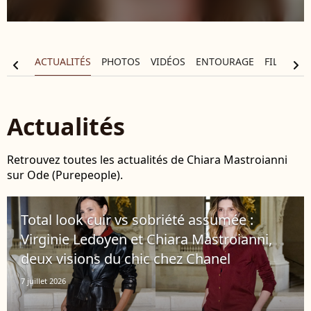
APHIE
ACTUALITÉS
PHOTOS
VIDÉOS
ENTOURAGE
FILMOGR
chevron_left
chevron_right
Actualités
Retrouvez toutes les actualités de Chiara Mastroianni
sur Ode (Purepeople).
Total look cuir vs sobriété assumée :
Virginie Ledoyen et Chiara Mastroianni,
deux visions du chic chez Chanel
7 juillet 2026