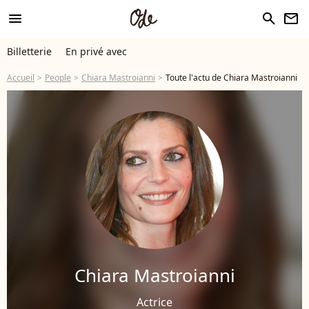
menu
search
newsletter
Billetterie
En privé avec
Accueil
People
Chiara Mastroianni
Toute l'actu de Chiara Mastroianni
Chiara Mastroianni
Actrice