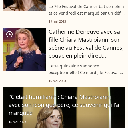
Le 76e Festival de Cannes bat son plein
et ce vendredi est marqué par un défilé
de stars ! Si la veille l'attention était
19 mai 2023
portée sur l'arrivée de Harrison
Catherine Deneuve avec sa
"Indiana Jones" Ford, ce...
player2
fille Chiara Mastroianni sur
scène au Festival de Cannes,
couac en plein direct
(VIDEO)
Cette quinzaine s'annonce
exceptionnelle ! Ce mardi, le Festival de
Cannes a à nouveau ouvert ses portes
16 mai 2023
pour une 76e édition qui promet. Dès
le premier tapis rouge, les stars se
"C'était humiliant" : Chiara Mastroianni
sont...
avec son iconique père, ce souvenir qui l'a
marquée
16 mai 2023