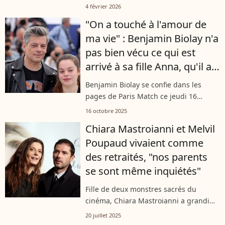
disparu le 19 décembre 1996, Chiara
4 février 2026
Mastroianni a salué avec émotion la
"On a touché à l'amour de
mémoire de Marcello Mastroianni....
ma vie" : Benjamin Biolay n'a
pas bien vécu ce qui est
arrivé à sa fille Anna, qu'il a
eue avec Chiara Mastroianni
Benjamin Biolay se confie dans les
pages de Paris Match ce jeudi 16
octobre 2025 sur l’épreuve vécue par sa
16 octobre 2025
fille Anna, en 2023. Entre colère,
Chiara Mastroianni et Melvil
protection et tendresse, le chanteur...
Poupaud vivaient comme
des retraités, "nos parents
se sont même inquiétés"
Fille de deux monstres sacrés du
cinéma, Chiara Mastroianni a grandi
loin des projecteurs. Élevée dans la
20 juillet 2025
discrétion, elle est passée par une