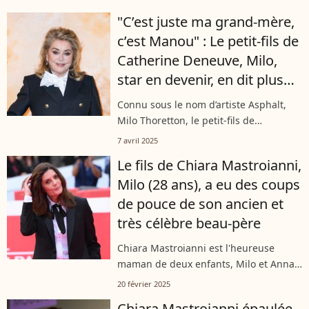
2022. Pour le magazine "Point de vue",
"C’est juste ma grand-mère,
le fils de Catherine Deneuve et...
c’est Manou" : Le petit-fils de
Catherine Deneuve, Milo,
star en devenir, en dit plus
sur leur relation
Connu sous le nom d’artiste Asphalt,
Milo Thoretton, le petit-fils de
Catherine Deneuve, commence à se
7 avril 2025
faire un nom. En interview pour Le
Le fils de Chiara Mastroianni,
Parisien, le fils de Chiara Mastroianni
Milo (28 ans), a eu des coups
s’est...
de pouce de son ancien et
très célèbre beau-père
Chiara Mastroianni est l'heureuse
maman de deux enfants, Milo et Anna.
Pour nos confrères de "Gala" dans leur
20 février 2025
édition du jeudi 20 février 2025, le
Chiara Mastroianni épaulée