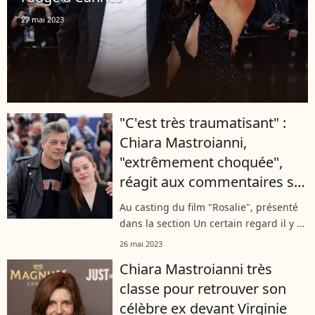
27 mai 2023
"C'est très traumatisant" :
Chiara Mastroianni,
"extrêmement choquée",
réagit aux commentaires sur
sa fille Anna Biolay
Au casting du film "Rosalie", présenté
dans la section Un certain regard il y a
quelques jours au Festival de Cannes,
26 mai 2023
Anna Biolay a été la cible d'horribles
Chiara Mastroianni très
critiques. Sa maman Chiara...
classe pour retrouver son
célèbre ex devant Virginie