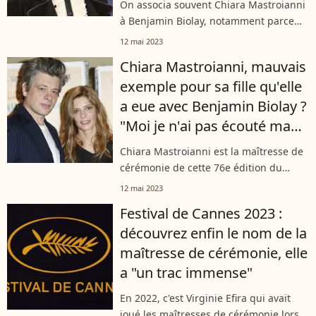
On associa souvent Chiara Mastroianni
à Benjamin Biolay, notamment parce
qu'ils ont eu, ensemble, une fille
12 mai 2023
nommée Anna. Mais la comédienne a
Chiara Mastroianni, mauvais
également été en couple avec un
exemple pour sa fille qu'elle
célèbre...
a eue avec Benjamin Biolay ?
"Moi je n'ai pas écouté ma
mère..."
Chiara Mastroianni est la maîtresse de
cérémonie de cette 76e édition du
Festival International du film de
12 mai 2023
Cannes. Elle aura la joie de voir sa fille
Festival de Cannes 2023 :
Anna Biolay monter les marches...
découvrez enfin le nom de la
maîtresse de cérémonie, elle
a "un trac immense"
En 2022, c'est Virginie Efira qui avait
joué les maîtresses de cérémonie lors