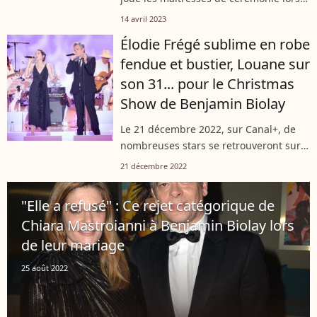
du Festival international du film de
14 avril 2023
Cannes. La 76 édition de l'évènement
Élodie Frégé sublime en robe
sera présentée par...
fendue et bustier, Louane sur
son 31... pour le Christmas
Show de Benjamin Biolay
Le 21 décembre 2022, sur Canal+, de
nombreuses stars se retrouveront sur
la scène du Casino de Paris pour
21 décembre 2022
célébrer "Le Grand Show" imaginé par
Benjamin Biolay. Parmi les invités,
"Elle a refusé" : Ce rejet catégorique de
Amel...
Chiara Mastroianni à Benjamin Biolay lors
de leur mariage
25 août 2022