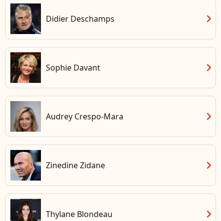
chevron_right
Didier Deschamps
chevron_right
Sophie Davant
chevron_right
Audrey Crespo-Mara
chevron_right
Zinedine Zidane
chevron_right
Thylane Blondeau