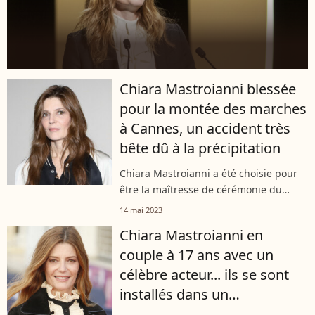
Chiara Mastroianni blessée
pour la montée des marches
à Cannes, un accident très
bête dû à la précipitation
Chiara Mastroianni a été choisie pour
être la maîtresse de cérémonie du
prochain Festival de Cannes qui aura
14 mai 2023
lieu du 16 au 27 mai 2023. A cette
Chiara Mastroianni en
occasion, l'actrice a accordé un
couple à 17 ans avec un
entretien...
célèbre acteur... ils se sont
installés dans un
"appartement mansardé" !