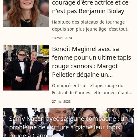
courage d'être actrice et ce
n'est pas Benjamin Biolay
Habituée des plateaux de tournage
depuis son plus jeune âge, c'est tout
naturellement que Chiara Mastroianni
18 avril 2024
a choisi de devenir actrice. Un choix
Benoît Magimel avec sa
qu'elle doit également à son ancien...
femme pour un ultime tapis
rouge cannois : Margot
Pelletier dégaine un
décolleté très plongeant
Omniprésent sur le tapis rouge du
Festival de Cannes cette année, étant
donné qu'il apparaissait dans trois
27 mai 2023
films, Benoit Magimel est revenu une
dernière fois sur la Croisette samedi...
Samy Naceri avec sa jeune compagne : un
problème de coiffure a gâché leur tapis
rouge à Cannes