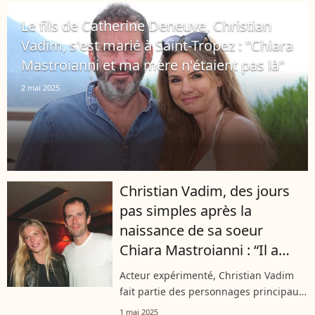
école Montessori avant d’intégrer un
Le fils de Catherine Deneuve, Christian
établissement...
Vadim, s'est marié à Saint-Tropez : "Chiara
Mastroianni et ma mère n'étaient pas là"
2 mai 2025
Christian Vadim, des jours
pas simples après la
naissance de sa soeur
Chiara Mastroianni : “Il a
fallu courir avec le landau”
Acteur expérimenté, Christian Vadim
fait partie des personnages principaux
de "Demain nous appartient" depuis
1 mai 2025