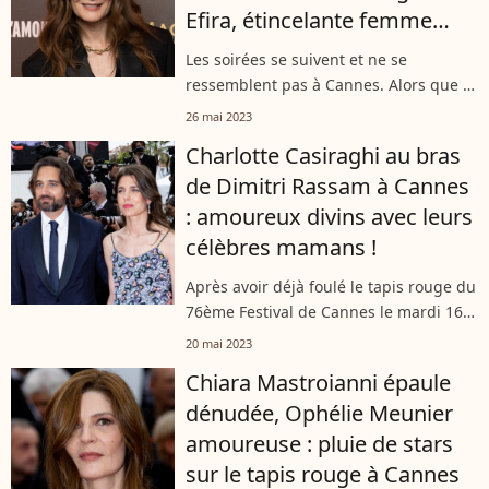
Efira, étincelante femme
enceinte
Les soirées se suivent et ne se
ressemblent pas à Cannes. Alors que le
Festival touche à sa fin, il poursuit en
26 mai 2023
parallèle de ses projections sa série de
Charlotte Casiraghi au bras
fêtes endiablées. Sur la plage...
de Dimitri Rassam à Cannes
: amoureux divins avec leurs
célèbres mamans !
Après avoir déjà foulé le tapis rouge du
76ème Festival de Cannes le mardi 16
mai 2023, Dimitri Rassam et Charlotte
20 mai 2023
Casiraghi étaient de retour sur la
Chiara Mastroianni épaule
Croisette samedi 20 mai 2023,...
dénudée, Ophélie Meunier
amoureuse : pluie de stars
sur le tapis rouge à Cannes