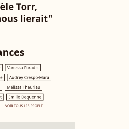
èle Torr,
ous lierait"
ances
e
Vanessa Paradis
le
Audrey Crespo-Mara
o
Mélissa Theuriau
t
Emilie Dequenne
VOIR TOUS LES PEOPLE