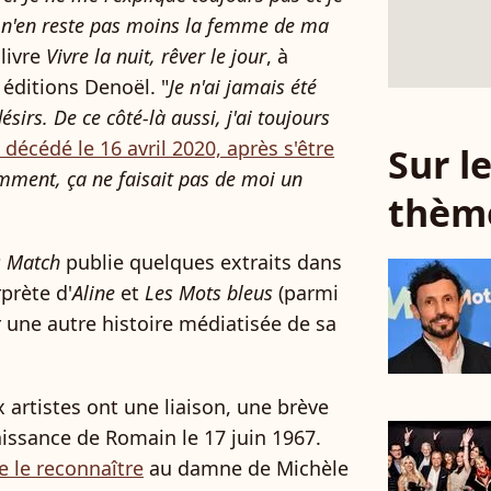
e n'en reste pas moins la femme de ma
 livre
Vivre la nuit, rêver le jour
, à
 éditions Denoël. "
Je n'ai jamais été
ésirs. De ce côté-là aussi, j'ai toujours
e décédé le 16 avril 2020, après s'être
Sur 
mment, ça ne faisait pas de moi un
thèm
s Match
publie quelques extraits dans
rprète d'
Aline
et
Les Mots bleus
(parmi
r une autre histoire médiatisée de sa
x artistes ont une liaison, une brève
issance de Romain le 17 juin 1967.
e le reconnaître
au damne de Michèle