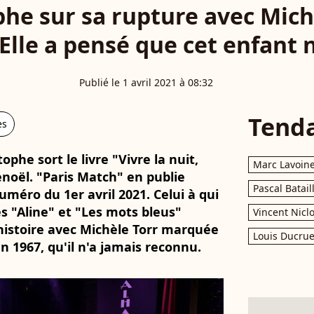
he sur sa rupture avec Mich
"Elle a pensé que cet enfant n
Publié le 1 avril 2021 à 08:32
Tend
es
phe sort le livre "Vivre la nuit,
Marc Lavoin
enoël. "Paris Match" en publie
Pascal Batail
méro du 1er avril 2021. Celui à qui
s "Aline" et "Les mots bleus"
Vincent Nicl
istoire avec Michèle Torr marquée
Louis Ducrue
 1967, qu'il n'a jamais reconnu.