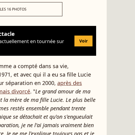
 LES 16 PHOTOS
ctacle
 actuellement en tournée sur
Voir
emme a compté dans sa vie,
71, et avec qui il a eu sa fille Lucie
ur séparation en 2000,
après des
amais divorcé
. "
Le grand amour de ma
 la mère de ma fille Lucie. Le plus belle
mes restés ensemble pendant trente
nique se détachait et qu'on s'engueulait
paration, je ne l'ai jamais vraiment bien
e. Je ne me l'explique toujours pas et je