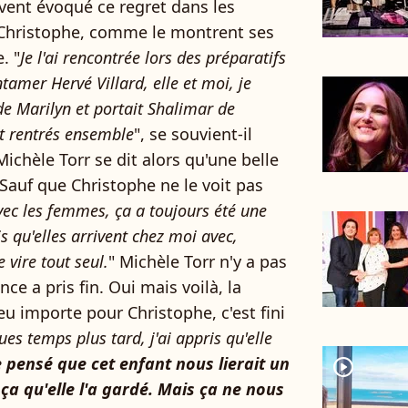
vent évoqué ce regret dans les
 Christophe, comme le montrent ses
. "
Je l'ai rencontrée lors des préparatifs
tamer Hervé Villard, elle et moi, je
 de Marilyn et portait Shalimar de
st rentrés ensemble
", se souvient-il
ichèle Torr se dit alors qu'une belle
Sauf que Christophe ne le voit pas
c les femmes, ça a toujours été une
 qu'elles arrivent chez moi avec,
e vire tout seul.
" Michèle Torr n'y a pas
ce a pris fin. Oui mais voilà, la
u importe pour Christophe, c'est fini
es temps plus tard, j'ai appris qu'elle
e pensé que cet enfant nous lierait un
player2
ça qu'elle l'a gardé. Mais ça ne nous