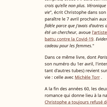
crois qu'elle non plus. Véroniqu
vie
", écrit Christophe dans son
paraître le 7 avril prochain aux
fidèle parce que j'avais d'autres d
été un chercheur
, avoue
l'artist
battu contre la Covid-19
.
Evide
cadeau pour les femmes.
"
Dans ce même livre, dont
Pari
son numéro du 1er avril, l'inte
tant d'autres tubes) revient su
vie : celle avec
Michèle Torr
.
A la fin des années 60, les deu
romance qui donne lieu à la na
Christophe a toujours refusé d