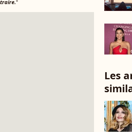
traire.
"
Les a
simil