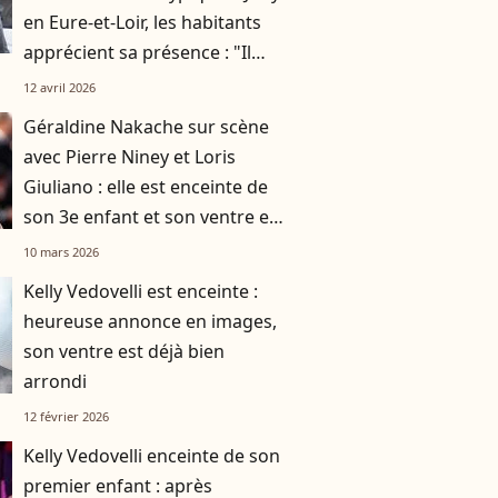
en Eure-et-Loir, les habitants
apprécient sa présence : "Il
s'entend bien avec les gens"
12 avril 2026
Géraldine Nakache sur scène
avec Pierre Niney et Loris
Giuliano : elle est enceinte de
son 3e enfant et son ventre est
déjà bien arrondi
10 mars 2026
Kelly Vedovelli est enceinte :
heureuse annonce en images,
son ventre est déjà bien
arrondi
12 février 2026
Kelly Vedovelli enceinte de son
premier enfant : après