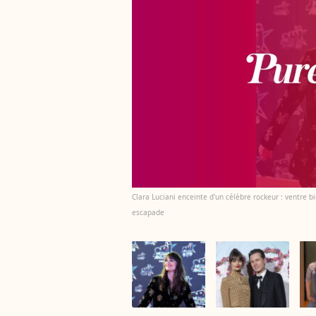
Clara Luciani enceinte d'un célèbre rockeur : ventre b
escapade