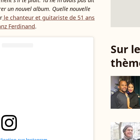
nt s'il te plaît. Tu ne m'avais pas dit
strer un nouvel album. Quelle nouvelle
r
le chanteur et guitariste de 51 ans
anz Ferdinand
.
Sur 
thèm
blication sur Instagram