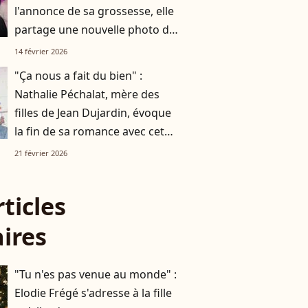
l'annonce de sa grossesse, elle
partage une nouvelle photo de
son ventre arrondi
14 février 2026
"Ça nous a fait du bien" :
Nathalie Péchalat, mère des
filles de Jean Dujardin, évoque
la fin de sa romance avec cet
homme célèbre qui a partagé
21 février 2026
sa vie
rticles
aires
"Tu n'es pas venue au monde" :
Elodie Frégé s'adresse à la fille