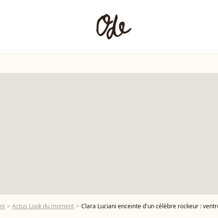
ni
Actus Look du moment
Clara Luciani enceinte d'un célèbre rockeur : ventre bien rond et 