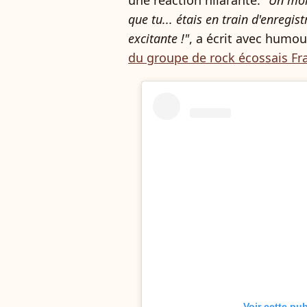
une réaction hilarante.
"Un mome
que tu... étais en train d'enregi
excitante !"
, a écrit avec humou
du groupe de rock écossais Fr
Voir cette pu