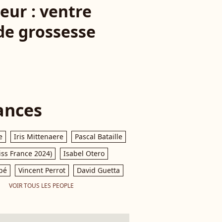
eur : ventre
 de grossesse
ances
e
Iris Mittenaere
Pascal Bataille
iss France 2024)
Isabel Otero
pé
Vincent Perrot
David Guetta
VOIR TOUS LES PEOPLE