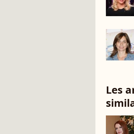
Les a
simil