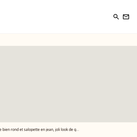
search
newsletter
salopette en jean, joli look de grossesse pour une escapade