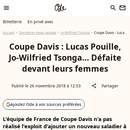
menu
search
newsletter
Billetterie
En privé avec
Accueil
Dernières news people
Jo-Wilfried Tsonga
Coupe Davis : Lucas Pouille, Jo-Wilfried Tsonga... Défaite devant leurs femmes
Coupe Davis : Lucas Pouille,
Jo-Wilfried Tsonga... Défaite
devant leurs femmes
Publié le 26 novembre 2018 à 12:53
Partager
share
Ajoutez Ode à vos sources préférées
L'équipe de France de Coupe Davis n'a pas
réalisé l'exploit d'ajouter un nouveau saladier à