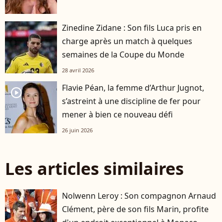
Zinedine Zidane : Son fils Luca pris en
charge après un match à quelques
semaines de la Coupe du Monde
28 avril 2026
Flavie Péan, la femme d’Arthur Jugnot,
player2
s’astreint à une discipline de fer pour
mener à bien ce nouveau défi
26 juin 2026
Les articles similaires
Nolwenn Leroy : Son compagnon Arnaud
Clément, père de son fils Marin, profite