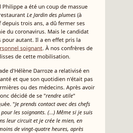
d Philippe a été un coup de massue
-restaurant
Le Jardin des plumes
(à
ef depuis trois ans, a dû fermer ses
mie du coronavirus. Mais le candidat
our autant. Il a en effet pris la
ersonnel soignant
. À nos confrères de
ulisses de cette mobilisation.
ade d'Hélène Darroze a relativisé en
santé et que son quotidien n'était pas
nfirmières ou des médecins. Après avoir
donc décidé de se "
rendre utile
"
uée. "
Je prends contact avec des chefs
 pour les soignants. (...) Même si je suis
s leur circuit et je crée le mien, en
moins de vingt-quatre heures, après