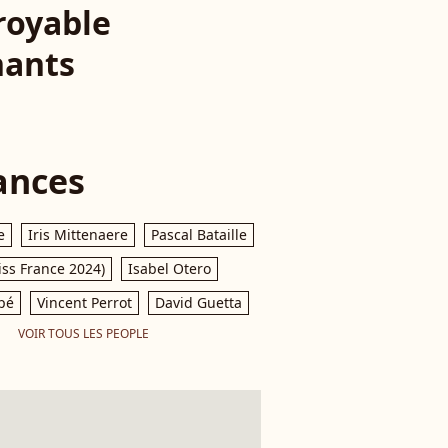
royable
nants
ances
e
Iris Mittenaere
Pascal Bataille
iss France 2024)
Isabel Otero
pé
Vincent Perrot
David Guetta
VOIR TOUS LES PEOPLE