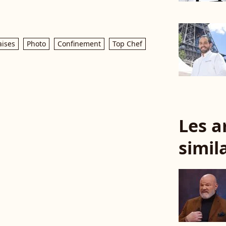
aises
Photo
Confinement
Top Chef
Les a
simil