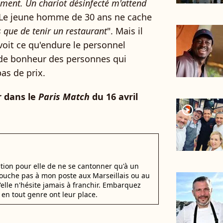
ement. Un chariot désinfecté m'attend
 Le jeune homme de 30 ans ne cache
us que de tenir un restaurant
". Mais il
voit ce qu'endure le personnel
s de bonheur des personnes qui
as de prix.
 dans le
Paris Match
du 16 avril
player2
stion pour elle de ne se cantonner qu'à un
 Touche pas à mon poste aux Marseillais ou au
u'elle n'hésite jamais à franchir. Embarquez
en tout genre ont leur place.