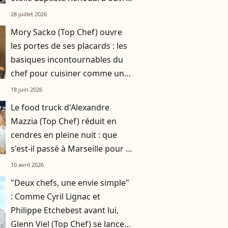
un nouveau chapitre
28 juillet 2026
Mory Sacko (Top Chef) ouvre
les portes de ses placards : les
basiques incontournables du
chef pour cuisiner comme un
pro
18 juin 2026
Le food truck d'Alexandre
Mazzia (Top Chef) réduit en
cendres en pleine nuit : que
s'est-il passé à Marseille pour le
chef triplement étoilé ?
10 avril 2026
"Deux chefs, une envie simple"
: Comme Cyril Lignac et
Philippe Etchebest avant lui,
Glenn Viel (Top Chef) se lance