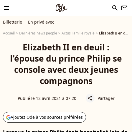
menu
search
newsletter
Billetterie
En privé avec
Accueil
Dernières news people
Actus Famille royale
Elizabeth II en deuil : l'épouse du prince Philip se console avec deux jeunes compagnons
Elizabeth II en deuil :
l'épouse du prince Philip se
console avec deux jeunes
compagnons
Publié le 12 avril 2021 à 07:20
Partager
share
Ajoutez Ode à vos sources préférées