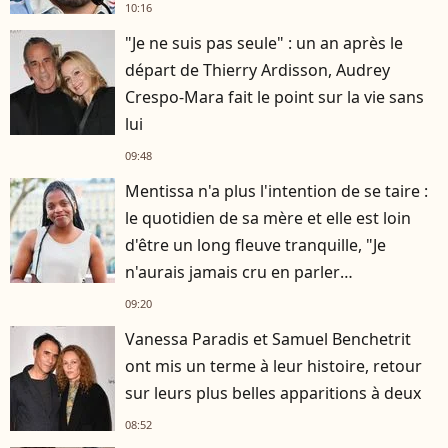
10:16
"Je ne suis pas seule" : un an après le
départ de Thierry Ardisson, Audrey
Crespo-Mara fait le point sur la vie sans
lui
09:48
Mentissa n'a plus l'intention de se taire :
le quotidien de sa mère et elle est loin
d'être un long fleuve tranquille, "Je
n'aurais jamais cru en parler
publiquement"
09:20
Vanessa Paradis et Samuel Benchetrit
ont mis un terme à leur histoire, retour
sur leurs plus belles apparitions à deux
08:52