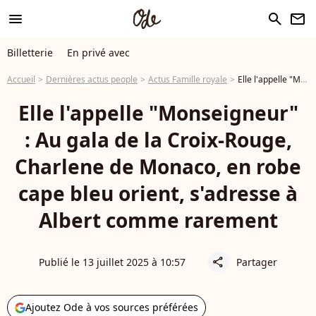
menu
search
newsletter
Billetterie
En privé avec
Accueil
Dernières actus people
Actus Famille royale
Elle l'appelle "Monseigneur" : Au gala de la Croix-Rouge, Charlene de Monaco, en robe cape bleu orient, s'adresse à Albert comme rarement
Elle l'appelle "Monseigneur"
: Au gala de la Croix-Rouge,
Charlene de Monaco, en robe
cape bleu orient, s'adresse à
Albert comme rarement
Publié le 13 juillet 2025 à 10:57
Partager
share
Ajoutez Ode à vos sources préférées