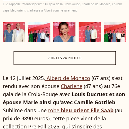
Elle l'appelle "Monseigneur" : Au gala de la Croix-Rouge, Charlene de Monaco, en robe
cape bleu orient, s'adresse à Albert comme rarement
VOIR LES 24 PHOTOS
Le 12 juillet 2025,
Albert de Monaco
(67 ans) s'est
rendu avec son épouse
Charlene
(47 ans) au 76e
gala de la Croix-Rouge avec
Louis Ducruet et son
épouse Marie ainsi qu'avec Camille Gottlieb
.
Sublime dans une
robe
bleu orient Elie Saab
(au
prix de 3890 euros), cette pièce vient de la
collection Pre-Fall 2025, qui s'inspire des