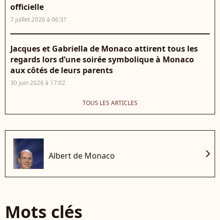
officielle
7 juillet 2026 à 06:31
Jacques et Gabriella de Monaco attirent tous les
regards lors d’une soirée symbolique à Monaco
aux côtés de leurs parents
30 juin 2026 à 17:02
TOUS LES ARTICLES
chevron_right
Albert de Monaco
Mots clés