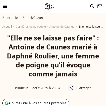
menu
search
newsletter
Billetterie
En privé avec
Accueil
Dernières news people
Antoine de Caunes
"Elle ne se laisse pas faire" : Antoine de Caunes marié à Daphné Roulier, une femme de poigne qu’il évoque comme jamais
"Elle ne se laisse pas faire" :
Antoine de Caunes marié à
Daphné Roulier, une femme
de poigne qu’il évoque
comme jamais
Publié le 3 août 2025 à 20:04
Partager
share
Ajoutez Ode à vos sources préférées