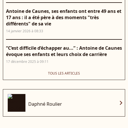
Antoine de Caunes, ses enfants ont entre 49 ans et
17 ans : il a été père à des moments "très
différents" de sa vie
14 janvier 2026 à 08:33
“C’est difficile d’échapper au...” : Antoine de Caunes
évoque ses enfants et leurs choix de carrière
17 décembre 2025 à 09:11
TOUS LES ARTICLES
chevron_right
Daphné Roulier