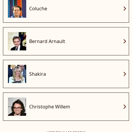
chevron_right
Coluche
chevron_right
Bernard Arnault
chevron_right
Shakira
chevron_right
Christophe Willem