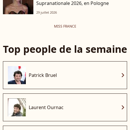
Supranationale 2026, en Pologne
29 juillet 2026
MISS FRANCE
Top people de la semaine
chevron_right
Patrick Bruel
chevron_right
Laurent Ournac