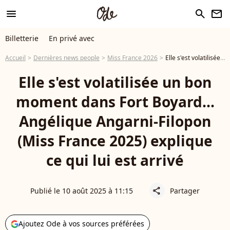
menu
search
newsletter
Billetterie
En privé avec
Accueil
Dernières news people
Miss France 2026
Elle s'est volatilisée un bon moment dans Fort Boyard... Angélique Angarni-Filopon (Miss France 2025) explique ce qui lui est arrivé
Elle s'est volatilisée un bon
moment dans Fort Boyard...
Angélique Angarni-Filopon
(Miss France 2025) explique
ce qui lui est arrivé
Publié le 10 août 2025 à 11:15
Partager
share
Ajoutez Ode à vos sources préférées