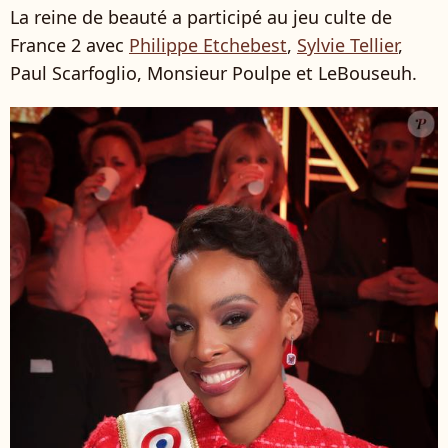
La reine de beauté a participé au jeu culte de
France 2 avec
Philippe Etchebest
,
Sylvie Tellier
,
Paul Scarfoglio, Monsieur Poulpe et LeBouseuh.