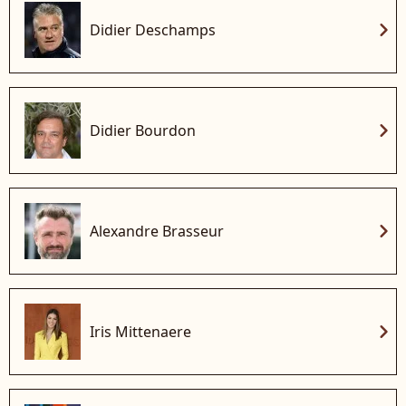
chevron_right
Didier Deschamps
chevron_right
Didier Bourdon
chevron_right
Alexandre Brasseur
chevron_right
Iris Mittenaere