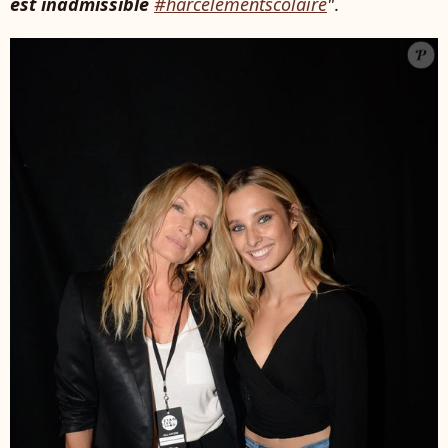
est inadmissible
#harcèlementscolaire
"
.