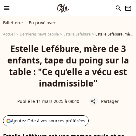
menu
search
newsletter
Billetterie
En privé avec
Accueil
Dernières news people
Estelle Lefébure
Estelle Lefébure, mère de 3 enfants, tape du poing sur la table : "Ce qu’elle a vécu est inadmissible"
Estelle Lefébure, mère de 3
enfants, tape du poing sur la
table : "Ce qu’elle a vécu est
inadmissible"
Publié le 11 mars 2025 à 08:40
Partager
share
Ajoutez Ode à vos sources préférées