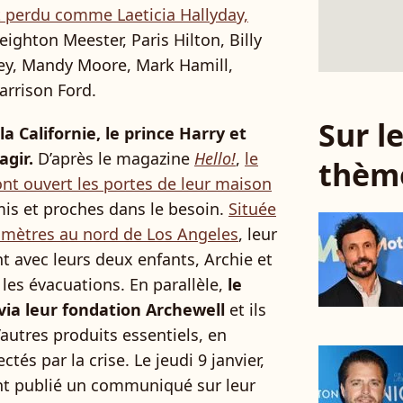
ut perdu comme Laeticia Hallyday,
ighton Meester, Paris Hilton, Billy
Grey, Mandy Moore, Mark Hamill,
rrison Ford.
Sur 
la Californie, le prince Harry et
gir.
D’après le magazine
Hello!
,
le
thèm
nt ouvert les portes de leur maison
amis et proches dans le besoin.
Située
lomètres au nord de Los Angeles
, leur
ent avec leurs deux enfants, Archie et
r les évacuations. En parallèle,
le
via leur fondation Archewell
et ils
autres produits essentiels, en
ctés par la crise. Le jeudi 9 janvier,
t publié un communiqué sur leur