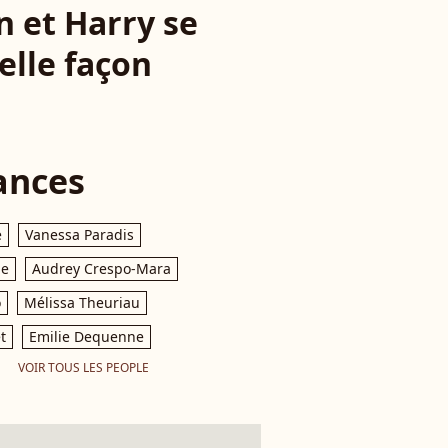
n et Harry se
elle façon
ances
e
Vanessa Paradis
le
Audrey Crespo-Mara
o
Mélissa Theuriau
t
Emilie Dequenne
VOIR TOUS LES PEOPLE