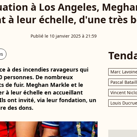
tuation à Los Angeles, Megha
t à leur échelle, d'une très b
Publié le 10 janvier 2025 à 21:59
Tend
es
face à des incendies ravageurs qui
Marc Lavoin
 10 personnes. De nombreux
Pascal Batail
ts de fuir. Meghan Markle et le
er à leur échelle en accueillant
Vincent Nicl
ls ont invité, via leur fondation, un
Louis Ducrue
re des dons.