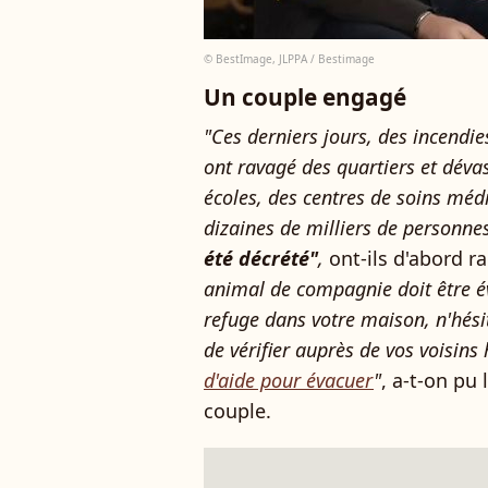
© BestImage, JLPPA / Bestimage
Un couple engagé
"Ces derniers jours, des incendie
ont ravagé des quartiers et déva
écoles, des centres de soins médi
dizaines de milliers de personne
été décrété"
,
ont-ils d'abord r
animal de compagnie doit être év
refuge dans votre maison, n'hésit
de vérifier auprès de vos voisin
d'aide pour évacuer
"
, a-t-on pu 
couple.