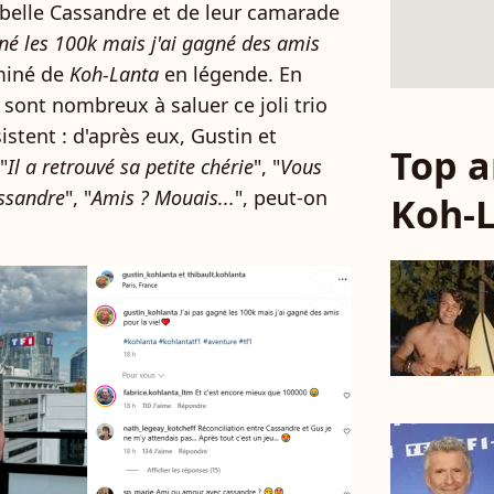
a belle Cassandre et de leur camarade
gné les 100k mais j'ai gagné des amis
iminé de
Koh-Lanta
en légende. En
sont nombreux à saluer ce joli trio
istent : d'après eux, Gustin et
Top a
"
Il a retrouvé sa petite chérie
", "
Vous
assandre
", "
Amis ? Mouais...
", peut-on
Koh-