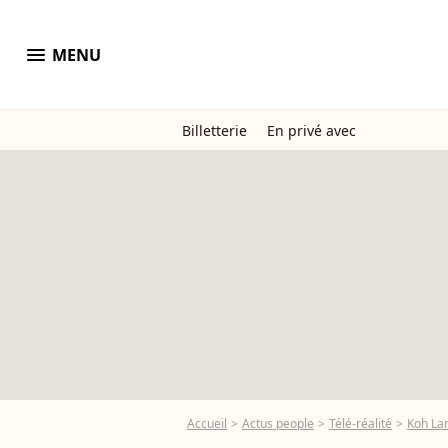
menu
MENU
Billetterie
En privé avec
Accueil
Actus people
Télé-réalité
Koh La