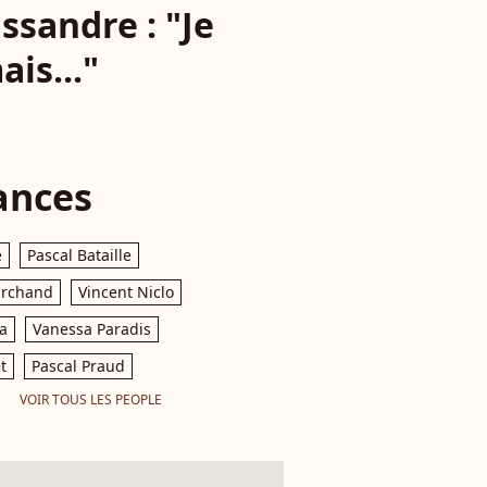
ssandre : "Je
is..."
ances
e
Pascal Bataille
archand
Vincent Niclo
a
Vanessa Paradis
t
Pascal Praud
VOIR TOUS LES PEOPLE