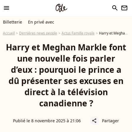
menu
search
newsletter
Billetterie
En privé avec
Accueil
Dernières news people
Actus Famille royale
Harry et Meghan Markle font une nouvelle fois parler d’eux : pourquoi le prince a dû présenter ses excuses en direct à la télévision canadienne ?
Harry et Meghan Markle font
une nouvelle fois parler
d’eux : pourquoi le prince a
dû présenter ses excuses en
direct à la télévision
canadienne ?
Publié le 8 novembre 2025 à 21:06
Partager
share