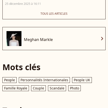
25 décembre 2025 à 16:11
TOUS LES ARTICLES
chevron_right
Meghan Markle
Mots clés
People
Personnalités Internationales
People UK
Famille Royale
Couple
Scandale
Photo