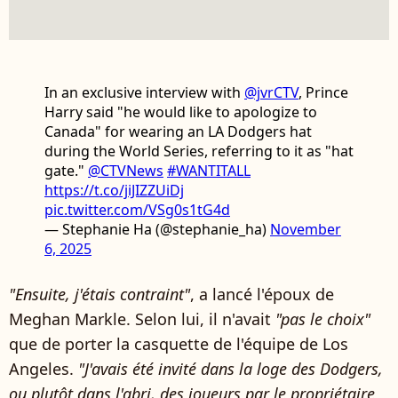
In an exclusive interview with
@jvrCTV
, Prince
Harry said "he would like to apologize to
Canada" for wearing an LA Dodgers hat
during the World Series, referring to it as "hat
gate."
@CTVNews
#WANTITALL
https://t.co/jiJIZZUiDj
pic.twitter.com/VSg0s1tG4d
— Stephanie Ha (@stephanie_ha)
November
6, 2025
"Ensuite, j'étais contraint"
, a lancé l'époux de
Meghan Markle. Selon lui, il n'avait
"pas le choix"
que de porter la casquette de l'équipe de Los
Angeles.
"J'avais été invité dans la loge des Dodgers,
ou plutôt dans l'abri, des joueurs par le propriétaire