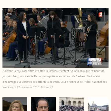
Nolwenn Leroy, Yael Naim et Camélia Jordana chantent "Quand on a que l'amour" de
Jacques Brel, puis Natalie Dessay interprète une chanson de Barbara. Cérémonie
d'hommage aux victimes des attentats de Paris, Cour d'Honneur de l'Hôtel national des
Invalides le 27 novembre 2015. © France 2