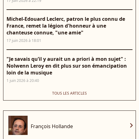
17 juin 2026 à 22:19
Michel-Edouard Leclerc, patron le plus connu de
France, remet la légion d'honneur à une
chanteuse connue, "une amie"
17 juin 2026 à 18:01
"Je savais qu’il y aurait un a priori à mon sujet" :
Nolwenn Leroy en dit plus sur son émancipation
loin de la musique
1 juin 2026 à 20:40
TOUS LES ARTICLES
chevron_right
François Hollande