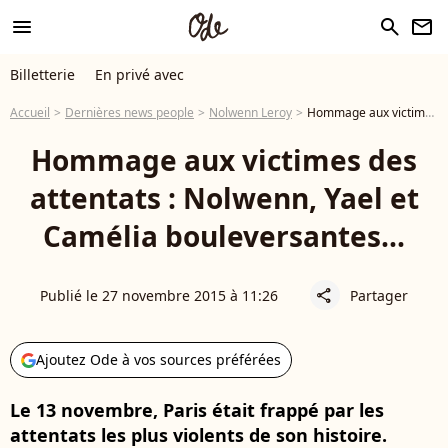
menu
search
newsletter
Billetterie
En privé avec
Accueil
Dernières news people
Nolwenn Leroy
Hommage aux victimes des attentats : Nolwenn, Yael et Camélia bouleversantes...
Hommage aux victimes des
attentats : Nolwenn, Yael et
Camélia bouleversantes...
Publié le 27 novembre 2015 à 11:26
Partager
share
Ajoutez Ode à vos sources préférées
Le 13 novembre, Paris était frappé par les
attentats les plus violents de son histoire.