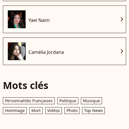
chevron_right
Yael Naim
chevron_right
Camélia Jordana
Mots clés
Personnalités Françaises
Politique
Musique
Hommage
Mort
Vidéos
Photo
Top News