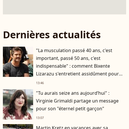
Dernières actualités
"La musculation passé 40 ans, c'est
important, passé 50 ans, c'est
indispensable" : comment Bixente
Lizarazu s'entretient assidûment pour
rester musclé à 56 ans ?
13:46
"Tu aurais seize ans aujourd’hui" :
Virginie Grimaldi partage un message
pour son "éternel petit garçon"
13:07
Martin Kretz en vacances avec sa