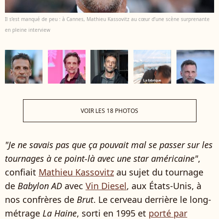
Il s’est manqué de peu : à Cannes, Mathieu Kassovitz au cœur d’une scène surprenante
en pleine interview
VOIR LES 18 PHOTOS
"Je ne savais pas que ça pouvait mal se passer sur les
tournages à ce point-là avec une star américaine"
,
confiait
Mathieu Kassovitz
au sujet du tournage
de
Babylon AD
avec
Vin Diesel
, aux États-Unis, à
nos confrères de
Brut
. Le cerveau derrière le long-
métrage
La Haine
, sorti en 1995 et
porté par