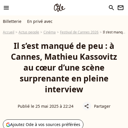
menu
search
newsletter
Billetterie
En privé avec
Accueil
Actus people
Cinéma
Festival de Cannes 2026
Il s’est manqué de peu : à Cannes, Mathieu Kassovitz au cœur d’une scène surprenante en pleine interview
Il s’est manqué de peu : à
Cannes, Mathieu Kassovitz
au cœur d’une scène
surprenante en pleine
interview
Publié le 25 mai 2025 à 22:24
Partager
share
Ajoutez Ode à vos sources préférées