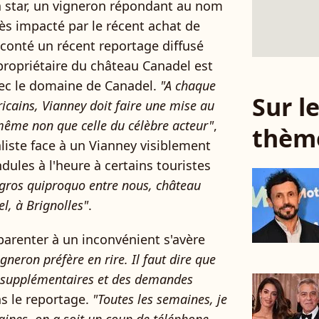
a star, un vigneron répondant au nom
ès impacté par le récent achat de
aconté un récent reportage diffusé
 propriétaire du château Canadel est
ec le domaine de Canadel.
"A chaque
Sur 
ricains, Vianney doit faire une mise au
 même non que celle du célèbre acteur"
,
thèm
aliste face à un Vianney visiblement
dules à l'heure à certains touristes
n gros quiproquo entre nous, château
l, à Brignolles"
.
pparenter à un inconvénient s'avère
igneron préfère en rire. Il faut dire que
ts supplémentaires et des demandes
s le reportage.
"Toutes les semaines, je