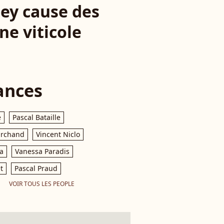
ney cause des
ne viticole
ances
e
Pascal Bataille
archand
Vincent Niclo
a
Vanessa Paradis
t
Pascal Praud
VOIR TOUS LES PEOPLE