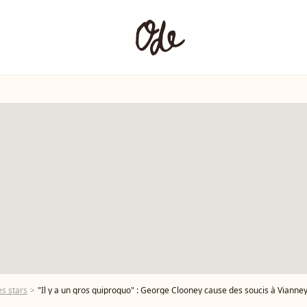
s stars
"Il y a un gros quiproquo" : George Clooney cause des soucis à Vianne