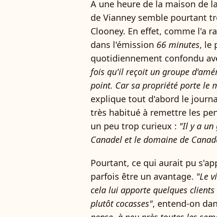
A une heure de la maison de l
de Vianney semble pourtant tr
Clooney. En effet, comme l'a r
dans l'émission
66 minutes
, le
quotidiennement confondu av
fois qu'il reçoit un groupe d'amé
point. Car sa propriété porte le
explique tout d'abord le journ
très habitué à remettre les pen
un peu trop curieux :
"Il y a u
Canadel et le domaine de Canade
Pourtant, ce qui aurait pu s'a
parfois être un avantage.
"Le v
cela lui apporte quelques clien
plutôt cocasses"
, entend-on dan