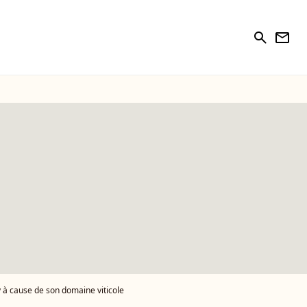
search
newsletter
y à cause de son domaine viticole