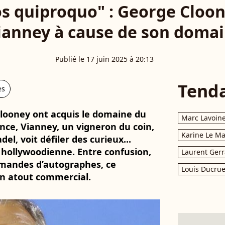
ros quiproquo" : George Cloo
ianney à cause de son domai
Publié le 17 juin 2025 à 20:13
Tend
es
looney ont acquis le domaine du
Marc Lavoin
ance, Vianney, un vigneron du coin,
Karine Le M
l, voit défiler des curieux...
r hollywoodienne. Entre confusion,
Laurent Gerr
emandes d’autographes, ce
Louis Ducrue
n atout commercial.