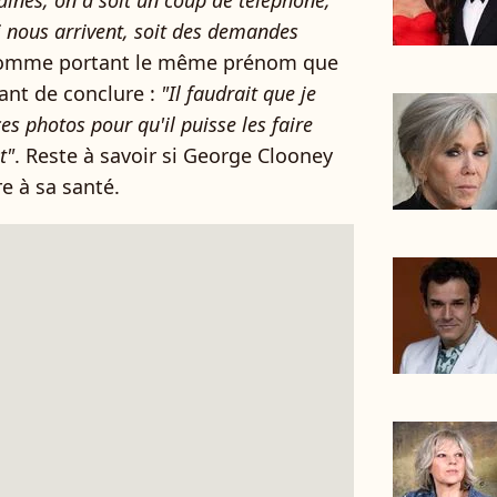
aines, on a soit un coup de téléphone,
qui nous arrivent, soit des demandes
l'homme portant le même prénom que
ant de conclure :
"Il faudrait que je
s photos pour qu'il puisse les faire
t"
. Reste à savoir si George Clooney
re à sa santé.