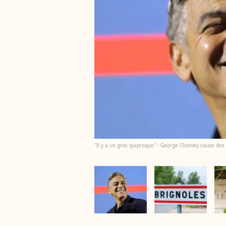
"Il y a un gros quiproquo" : George Clooney cause des