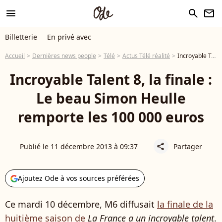
menu
search
newsletter
Billetterie
En privé avec
Accueil
Dernières news people
Télé
Actus Télé réalité
Incroyable Talent 8, la finale : Le beau Simon Heulle remporte les 100 000 euros
Incroyable Talent 8, la finale :
Le beau Simon Heulle
remporte les 100 000 euros
Publié le 11 décembre 2013 à 09:37
Partager
share
Ajoutez Ode à vos sources préférées
Ce mardi 10 décembre, M6 diffusait
la finale de la
huitième saison de
La France a un incroyable talent
.