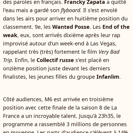
des paroles en français.
Francky Zapata
a quitté
l'eau mais a gardé son
flyboard
. Il s'est envolé
dans les airs pour arriver en huitième position du
classement. 9e, les
Wanted Posse
. Les
End of the
weak
, eux, sont arrivés dixième après leur rap
improvisé autour d'un week-end à Las Vegas,
rappelant très (très) fortement le film
Very Bad
Trip
. Enfin, le
Collectif russe
s'est placé en
onzième position juste devant les derniers
finalistes, les jeunes filles du groupe
Infanlim
.
Côté audiences, M6 est arrivée en troisième
position avec cette finale de la saison 8 de La
France a un incroyable talent. Jusqu'à 23h35, le
programme a rassemblé 3 millions de personnes
en moyenne. Les parts d'audience s'élèvent à 14%