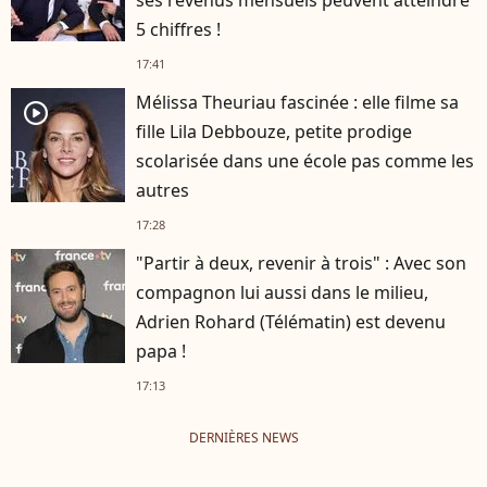
ses revenus mensuels peuvent atteindre
5 chiffres !
17:41
Mélissa Theuriau fascinée : elle filme sa
player2
fille Lila Debbouze, petite prodige
scolarisée dans une école pas comme les
autres
17:28
"Partir à deux, revenir à trois" : Avec son
compagnon lui aussi dans le milieu,
Adrien Rohard (Télématin) est devenu
papa !
17:13
DERNIÈRES NEWS