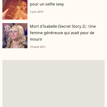
pour un selfie sexy
3 juin 2014
Mort d'Isabelle (Secret Story 2) : Une
player2
femme généreuse qui avait peur de
mourir
19 août 2011