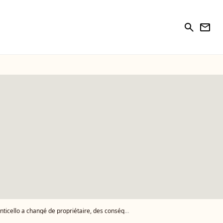
search
newsletter
de propriétaire, des conséquences pourraient en découler