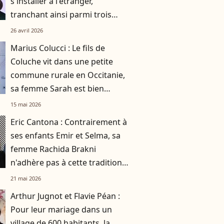
s'installer à l'étranger,
tranchant ainsi parmi trois
villes de rêve
26 avril 2026
Marius Colucci : Le fils de
Coluche vit dans une petite
commune rurale en Occitanie,
sa femme Sarah est bien
connue des habitants
15 mai 2026
Eric Cantona : Contrairement à
ses enfants Emir et Selma, sa
femme Rachida Brakni
n'adhère pas à cette tradition
familiale, "je tente de lui faire
21 mai 2026
changer d'avis"
Arthur Jugnot et Flavie Péan :
Pour leur mariage dans un
village de 600 habitants, la