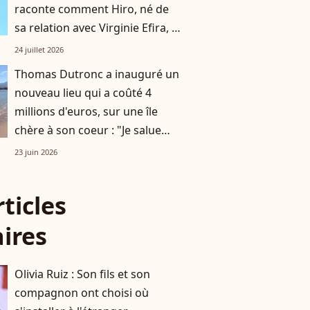
raconte comment Hiro, né de
sa relation avec Virginie Efira, a
changé sa vie
24 juillet 2026
Thomas Dutronc a inauguré un
nouveau lieu qui a coûté 4
millions d'euros, sur une île
chère à son coeur : "Je salue
l'effort de tout le monde"
23 juin 2026
rticles
aires
Olivia Ruiz : Son fils et son
compagnon ont choisi où