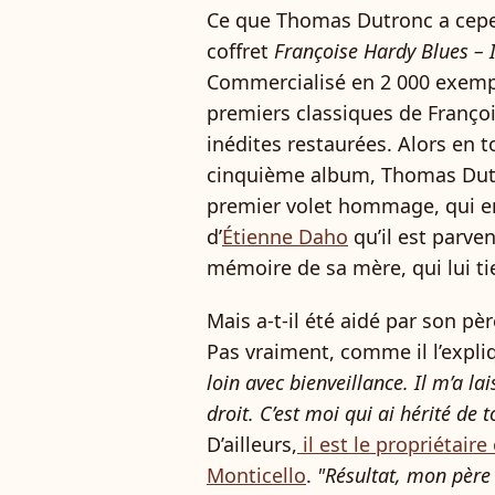
Ce que Thomas Dutronc a cepen
coffret
Françoise Hardy Blues –
Commercialisé en 2 000 exempla
premiers classiques de Franço
inédites restaurées. Alors en t
cinquième album, Thomas Dutr
premier volet hommage, qui en v
d’
Étienne Daho
qu’il est parve
mémoire de sa mère, qui lui ti
Mais a-t-il été aidé par son pè
Pas vraiment, comme il l’expli
loin avec bienveillance. Il m’a lai
droit. C’est moi qui ai hérité de t
D’ailleurs,
il est le propriétaire
Monticello
.
"Résultat, mon père