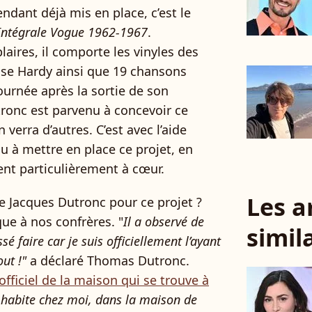
dant déjà mis en place, c’est le
 Intégrale Vogue 1962-1967
.
ires, il comporte les vinyles des
ise Hardy ainsi que 19 chansons
ournée après la sortie de son
onc est parvenu à concevoir ce
erra d’autres. C’est avec l’aide
nu à mettre en place ce projet, en
ent particulièrement à cœur.
Les a
re Jacques Dutronc pour ce projet ?
que à nos confrères. "
Il a observé de
simil
ssé faire car je suis officiellement l’ayant
out !"
a déclaré Thomas Dutronc.
 officiel de la maison qui se trouve à
 habite chez moi, dans la maison de