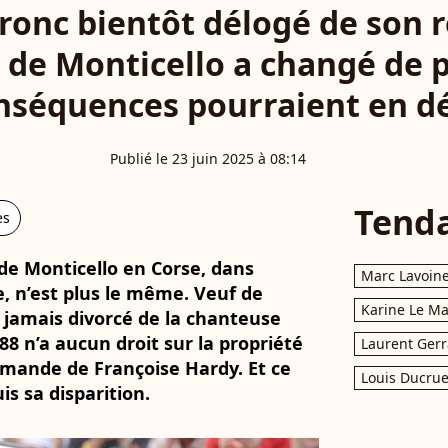
ronc bientôt délogé de son r
 de Monticello a changé de p
nséquences pourraient en d
Publié le 23 juin 2025 à 08:14
Tend
es
 de Monticello en Corse, dans
Marc Lavoin
e, n’est plus le même. Veuf de
Karine Le M
a jamais divorcé de la chanteuse
8 n’a aucun droit sur la propriété
Laurent Gerr
emande de Françoise Hardy. Et ce
Louis Ducrue
is sa disparition.