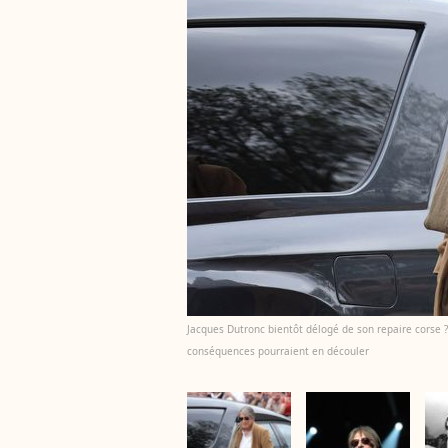
Jacques Dutronc bientôt délogé de son repaire corse 
conséquences pourraient en découler