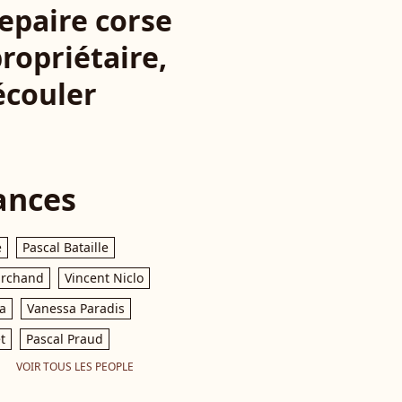
epaire corse
ropriétaire,
écouler
ances
e
Pascal Bataille
archand
Vincent Niclo
a
Vanessa Paradis
t
Pascal Praud
VOIR TOUS LES PEOPLE