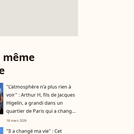
le même
e
"L’atmosphère n’a plus rien à
voir" : Arthur H, fils de Jacques
Higelin, a grandi dans un
quartier de Paris qui a changé
du tout au tout
18 mars 2026
"Il a changé ma vie" : Cet