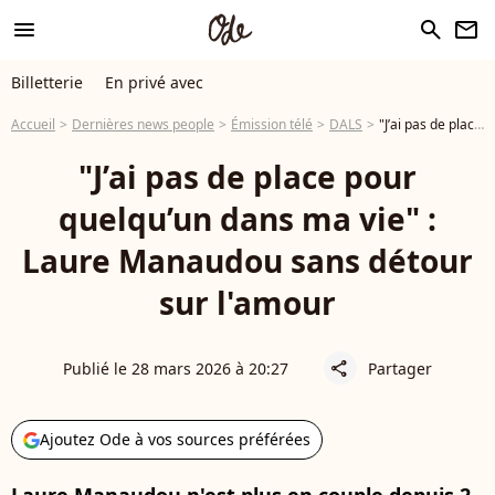
menu
search
newsletter
Billetterie
En privé avec
Accueil
Dernières news people
Émission télé
DALS
"J’ai pas de place pour quelqu’un dans ma vie" : Laure Manaudou sans détour sur l'amour
"J’ai pas de place pour
quelqu’un dans ma vie" :
Laure Manaudou sans détour
sur l'amour
Publié le 28 mars 2026 à 20:27
Partager
share
Ajoutez Ode à vos sources préférées