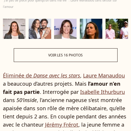
"J’ai pas de place pour quelqu’un dans ma vie" : Laure Manaudou sans détour sur
l'amour
VOIR LES 16 PHOTOS
Éliminée de
Danse avec les stars
,
Laure Manaudou
a beaucoup d’autres projets. Mais
l’amour n’en
fait pas partie
. Interrogée par
Isabelle Ithurburu
dans
50’inside
, l’ancienne nageuse s’est montrée
apaisée dans son rôle de mère célibataire, qu’elle
tient depuis 2 ans. En couple pendant des années
avec le chanteur
Jérémy Frérot
, la jeune femme a