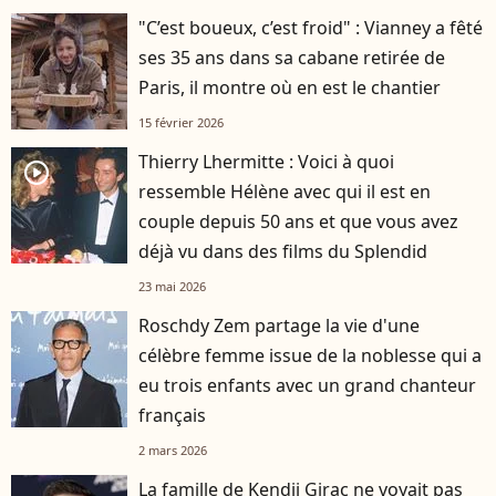
"C’est boueux, c’est froid" : Vianney a fêté
ses 35 ans dans sa cabane retirée de
Paris, il montre où en est le chantier
15 février 2026
Thierry Lhermitte : Voici à quoi
player2
ressemble Hélène avec qui il est en
couple depuis 50 ans et que vous avez
déjà vu dans des films du Splendid
23 mai 2026
Roschdy Zem partage la vie d'une
célèbre femme issue de la noblesse qui a
eu trois enfants avec un grand chanteur
français
2 mars 2026
La famille de Kendji Girac ne voyait pas