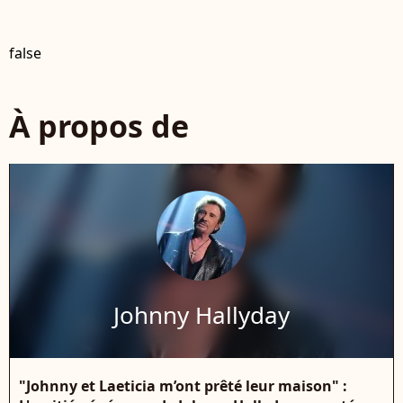
false
À propos de
Johnny Hallyday
"Johnny et Laeticia m’ont prêté leur maison" :