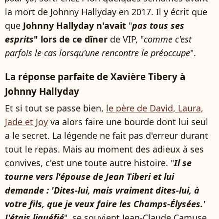
la mort de Johnny Hallyday en 2017. Il y écrit que
que
Johnny Hallyday n'avait
"
pas tous ses
esprits
"
lors de ce dîner
de VIP, "
comme c'est
parfois le cas lorsqu'une rencontre le préoccupe
".
La réponse parfaite de Xavière Tibery à
Johnny Hallyday
Et si tout se passe bien,
le père de David, Laura,
Jade et Joy
va alors faire une bourde dont lui seul
a le secret. La légende ne fait pas d'erreur durant
tout le repas. Mais au moment des adieux à ses
convives, c'est une toute autre histoire. "
Il se
tourne vers l'épouse de Jean Tiberi et lui
demande : 'Dites-lui, mais vraiment dites-lui, à
votre fils, que je veux faire les Champs-Élysées.'
J'étais liquéfié
", se souvient Jean-Claude Camuse,