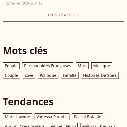
22 février 2026 à 21:12
TOUS LES ARTICLES
Mots clés
People
Personnalités Françaises
Mort
Musique
Couple
Love
Politique
Famille
Histoires De Stars
Tendances
Marc Lavoine
Vanessa Paradis
Pascal Bataille
Audrey Crespo-Mara
Vincent Niclo
Mélissa Theuriau