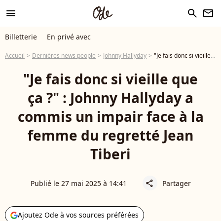
menu
search
newsletter
Billetterie
En privé avec
Accueil
Dernières news people
Johnny Hallyday
"Je fais donc si vieille que ça ?" : Johnny Hallyday a commis un impair face à la femme du regretté Jean Tiberi
"Je fais donc si vieille que
ça ?" : Johnny Hallyday a
commis un impair face à la
femme du regretté Jean
Tiberi
Publié le 27 mai 2025 à 14:41
Partager
share
Ajoutez Ode à vos sources préférées