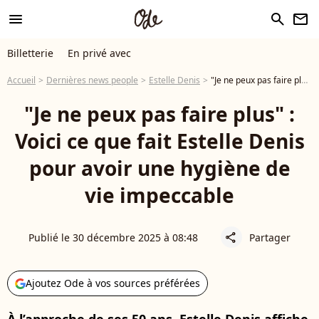
menu
search
newsletter
Billetterie
En privé avec
Accueil
Dernières news people
Estelle Denis
"Je ne peux pas faire plus" : Voici ce que fait Estelle Denis pour avoir une hygiène de vie impeccable
"Je ne peux pas faire plus" :
Voici ce que fait Estelle Denis
pour avoir une hygiène de
vie impeccable
Publié le 30 décembre 2025 à 08:48
Partager
share
Ajoutez Ode à vos sources préférées