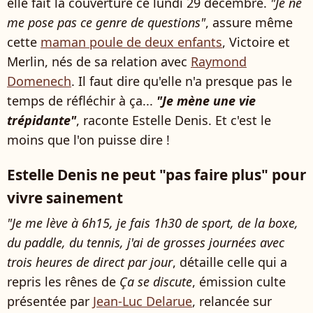
elle fait la couverture ce lundi 29 décembre.
"Je ne
me pose pas ce genre de questions"
, assure même
cette
maman poule de deux enfants
, Victoire et
Merlin, nés de sa relation avec
Raymond
Domenech
. Il faut dire qu'elle n'a presque pas le
temps de réfléchir à ça...
"Je mène une vie
trépidante"
, raconte Estelle Denis. Et c'est le
moins que l'on puisse dire !
Estelle Denis ne peut "pas faire plus" pour
vivre sainement
"Je me lève à 6h15, je fais 1h30 de sport, de la boxe,
du paddle, du tennis, j'ai de grosses journées avec
trois heures de direct par jour
, détaille celle qui a
repris les rênes de
Ça se discute
, émission culte
présentée par
Jean-Luc Delarue
, relancée sur