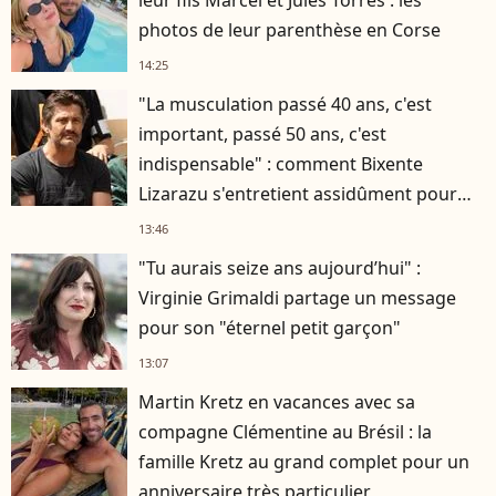
photos de leur parenthèse en Corse
14:25
"La musculation passé 40 ans, c'est
important, passé 50 ans, c'est
indispensable" : comment Bixente
Lizarazu s'entretient assidûment pour
rester musclé à 56 ans ?
13:46
"Tu aurais seize ans aujourd’hui" :
Virginie Grimaldi partage un message
pour son "éternel petit garçon"
13:07
Martin Kretz en vacances avec sa
compagne Clémentine au Brésil : la
famille Kretz au grand complet pour un
anniversaire très particulier