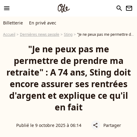
menu
search
newsletter
Billetterie
En privé avec
Accueil
Dernières news people
Sting
"Je ne peux pas me permettre de prendre ma retraite" : A 74 ans, Sting doit encore assurer ses rentrées d'argent et explique ce qu'il en fait
"Je ne peux pas me
permettre de prendre ma
retraite" : A 74 ans, Sting doit
encore assurer ses rentrées
d'argent et explique ce qu'il
en fait
Publié le 9 octobre 2025 à 06:14
Partager
share