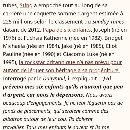
tubes,
Sting
a empoché tout au long de sa
carrière une coquette somme d’argent estimée à
225 millions selon le classement du
Sunday Times
datant de 2012.
Papa de six enfants
, Joseph (né en
1976) et Fuchsia Katherine (née en 1982), Bridget
Michaela (née en 1984), Jake (né en 1985), Eliot
Pauline (née en 1990) et Giacomo Luke (né en
1995),
la rockstar britannique n’a pas prévu pour
autant de léguer son héritage à sa progéniture.
Interrogé par le
Dailymail
, il expliquait : "
J'ai
prévenu mes six enfants qu'ils n'auront que peu
d'argent, car nous le dépensons.
Nous avons
beaucoup d'engagements. Je ne leur léguerai pas de
fonds de placements, qui seraient comme des
albatros autour de leur cou. Ils doivent
travailler. Tous mes enfants le savent et ils me