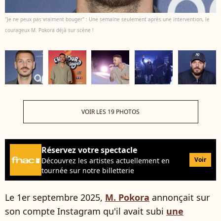
"Je ne peux pas vraiment bouger" : Une semaine seulement après une intervention, le
courageux M. Pokora déjà sur scène !
VOIR LES 19 PHOTOS
Réservez votre spectacle
Voir
Découvrez les artistes actuellement en
tournée sur notre billetterie
Le 1er septembre 2025,
M. Pokora
annonçait sur
son compte Instagram qu'il avait subi
une