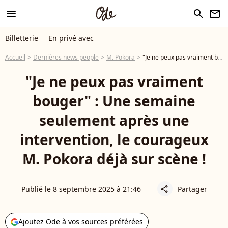
menu
search
newsletter
Billetterie
En privé avec
Accueil
Dernières news people
M. Pokora
"Je ne peux pas vraiment bouger" : Une semaine seulement après une intervention, le courageux M. Pokora déjà sur scène !
"Je ne peux pas vraiment
bouger" : Une semaine
seulement après une
intervention, le courageux
M. Pokora déjà sur scène !
Publié le 8 septembre 2025 à 21:46
Partager
share
Ajoutez Ode à vos sources préférées