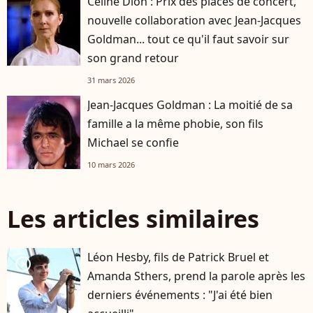
Céline Dion : Prix des places de concert,
nouvelle collaboration avec Jean-Jacques
Goldman... tout ce qu'il faut savoir sur
son grand retour
31 mars 2026
Jean-Jacques Goldman : La moitié de sa
famille a la même phobie, son fils
Michael se confie
10 mars 2026
Les articles similaires
Léon Hesby, fils de Patrick Bruel et
player2
Amanda Sthers, prend la parole après les
derniers événements : "J'ai été bien