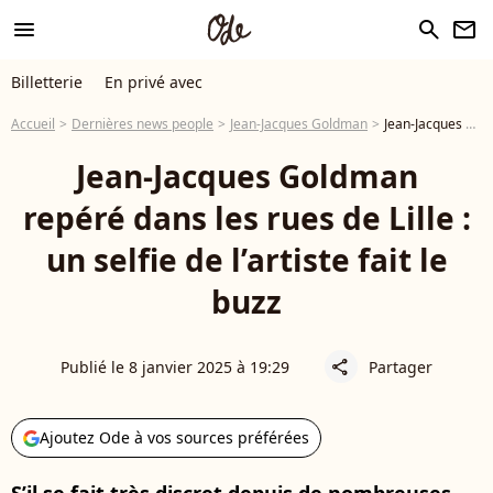
menu
search
newsletter
Billetterie
En privé avec
Accueil
Dernières news people
Jean-Jacques Goldman
Jean-Jacques Goldman repéré dans les rues de Lille : un selfie de l’artiste fait le buzz
Jean-Jacques Goldman
repéré dans les rues de Lille :
un selfie de l’artiste fait le
buzz
Publié le 8 janvier 2025 à 19:29
Partager
share
Ajoutez Ode à vos sources préférées