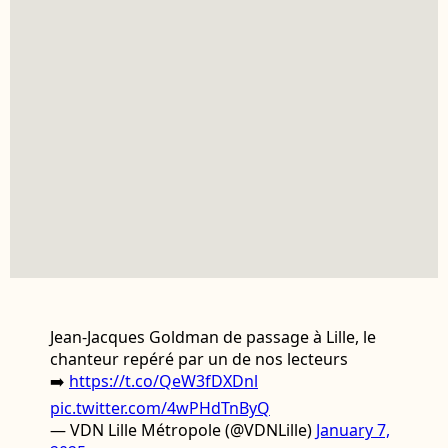
Jean-Jacques Goldman de passage à Lille, le
chanteur repéré par un de nos lecteurs
➡️
https://t.co/QeW3fDXDnl
pic.twitter.com/4wPHdTnByQ
— VDN Lille Métropole (@VDNLille)
January 7,