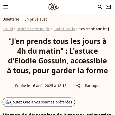
menu
search
newsletter
Billetterie
En privé avec
Accueil
Dernières news people
Elodie Gossuin
"J'en prends tous les jours à 4h du matin" : L'astuce d'Elodie Gossuin, accessible à tous, pour garder la forme
"J'en prends tous les jours à
4h du matin" : L'astuce
d'Elodie Gossuin, accessible
à tous, pour garder la forme
Publié le 16 août 2025 à 18:18
Partager
share
Ajoutez Ode à vos sources préférées