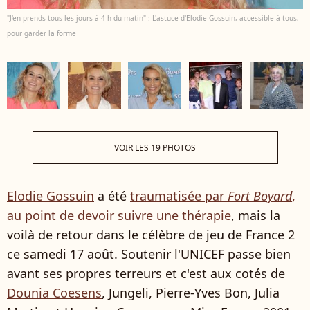
"J'en prends tous les jours à 4 h du matin" : L'astuce d'Elodie Gossuin, accessible à tous,
pour garder la forme
VOIR LES 19 PHOTOS
Elodie Gossuin
a été
traumatisée par
Fort Boyard
,
au point de devoir suivre une thérapie
, mais la
voilà de retour dans le célèbre de jeu de France 2
ce samedi 17 août. Soutenir l'UNICEF passe bien
avant ses propres terreurs et c'est aux cotés de
Dounia Coesens
, Jungeli, Pierre-Yves Bon, Julia