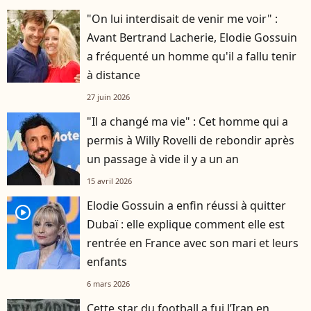
"On lui interdisait de venir me voir" :
Avant Bertrand Lacherie, Elodie Gossuin
a fréquenté un homme qu'il a fallu tenir
à distance
27 juin 2026
"Il a changé ma vie" : Cet homme qui a
permis à Willy Rovelli de rebondir après
un passage à vide il y a un an
15 avril 2026
Elodie Gossuin a enfin réussi à quitter
player2
Dubaï : elle explique comment elle est
rentrée en France avec son mari et leurs
enfants
6 mars 2026
Cette star du football a fui l’Iran en