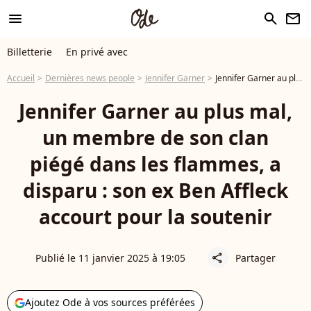
menu
search
newsletter
Billetterie
En privé avec
Accueil
Dernières news people
Jennifer Garner
Jennifer Garner au plus mal, un membre de son clan piégé dans les flammes, a disparu : son ex Ben Affleck accourt pour la soutenir
Jennifer Garner au plus mal,
un membre de son clan
piégé dans les flammes, a
disparu : son ex Ben Affleck
accourt pour la soutenir
Publié le 11 janvier 2025 à 19:05
Partager
share
Ajoutez Ode à vos sources préférées