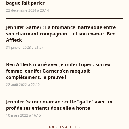
bague fait parler
22 décembre 2024 à 23:14
Jennifer Garner : La bromance inattendue entre
son charmant compagnon... et son ex-mari Ben
Affleck
31 janvier 2023 à 21:57
Ben Affleck marié avec Jennifer Lopez : son ex-
femme Jennifer Garner s'en moquait
complètement, la preuve !
22 août 2022 à 22:10
Jennifer Garner maman : cette "gaffe" avec un
prof de ses enfants dont elle a honte
10 mars 2022 à 16:15
TOUS LES ARTICLES