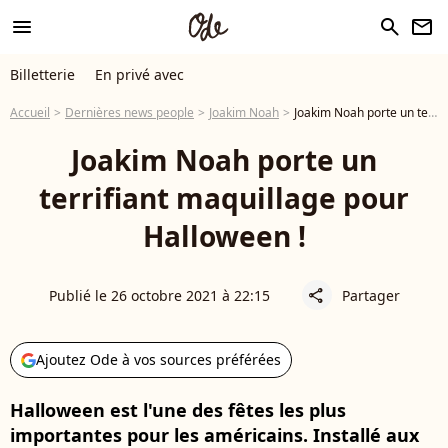
menu
search
newsletter
Billetterie
En privé avec
Accueil
Dernières news people
Joakim Noah
Joakim Noah porte un terrifiant maquillage pour Halloween !
Joakim Noah porte un
terrifiant maquillage pour
Halloween !
Publié le 26 octobre 2021 à 22:15
Partager
share
Ajoutez Ode à vos sources préférées
Halloween est l'une des fêtes les plus
importantes pour les américains. Installé aux