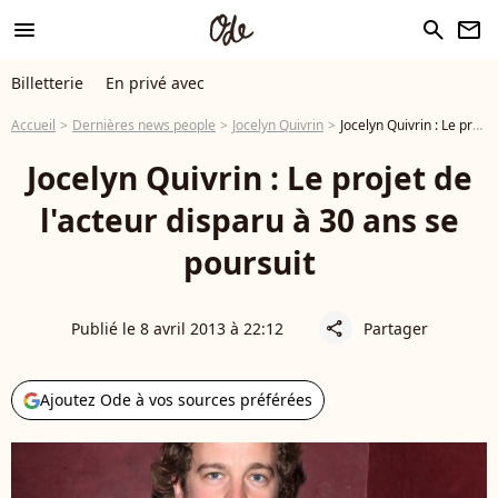
menu
search
newsletter
Billetterie
En privé avec
Accueil
Dernières news people
Jocelyn Quivrin
Jocelyn Quivrin : Le projet de l'acteur disparu à 30 ans se poursuit
Jocelyn Quivrin : Le projet de
l'acteur disparu à 30 ans se
poursuit
Publié le 8 avril 2013 à 22:12
Partager
share
Ajoutez Ode à vos sources préférées