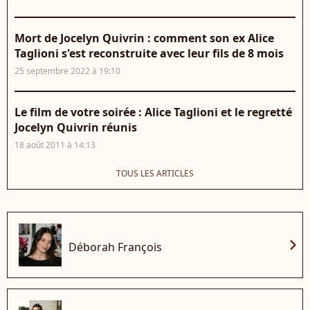
Mort de Jocelyn Quivrin : comment son ex Alice
Taglioni s'est reconstruite avec leur fils de 8 mois
25 septembre 2022 à 19:10
Le film de votre soirée : Alice Taglioni et le regretté
Jocelyn Quivrin réunis
18 août 2011 à 14:13
TOUS LES ARTICLES
chevron_right
Déborah François